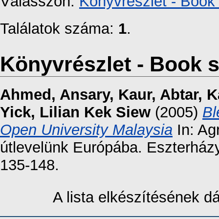
Válasszon:
Könyvrészlet - Book 
Találatok száma:
1
.
Könyvrészlet - Book s
Ahmed, Ansary
,
Kaur, Abtar
,
K
Yick, Lilian Kek Siew
(2005)
Bl
Open University Malaysia
In: Agr
útlevelünk Európába. Eszterházy
135-148.
A lista elkészítésének 