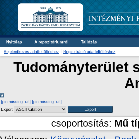
Nyitólap
A repozitóriumról
Tallózás
Bejelentkezés adatfeltöltéshez
Regisztráció adatfeltöltéshez
Tudományterület s
A
[pin missing: url]
[pin missing: url]
Export
csoportosítás:
Mű t