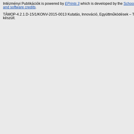
Intézményi Publikációk is powered by
EPrints 3
which is developed by the
School
and software credits
.
TÁMOP-4.2.1.D-15/1/KONV-2015-0013 Kutatás, Innováció, Együttműködések – Tár
készült.