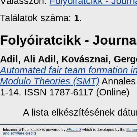
Válasszon:
Folyóiratcikk - Journa
Találatok száma:
1
.
Folyóiratcikk - Journal
Adil, Ali Adil
,
Kovásznai, Gerg
Automated fair team formation in
Modulo Theories (SMT)
Annales 
1-14. ISSN 1787-6117 (Online)
A lista elkészítésének dá
Intézményi Publikációk is powered by
EPrints 3
which is developed by the
School
and software credits
.