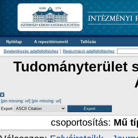
Nyitólap
A repozitóriumról
Tallózás
Bejelentkezés adatfeltöltéshez
Regisztráció adatfeltöltéshez
Tudományterület s
[pin missing: url]
[pin missing: url]
Export
csoportosítás:
Mű t