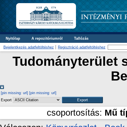
Nyitólap
A repozitóriumról
Tallózás
Bejelentkezés adatfeltöltéshez
Regisztráció adatfeltöltéshez
Tudományterület s
Be
[pin missing: url]
[pin missing: url]
Export
csoportosítás:
Mű t