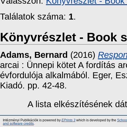
Válasszon:
Könyvrészlet - Book 
Találatok száma:
1
.
Könyvrészlet - Book s
Adams, Bernard
(2016)
Respons
arcai : Ünnepi kötet A fordítás 
évfordulója alkalmából. Eger, 
Kiadó. pp. 42-48.
A lista elkészítésének d
Intézményi Publikációk is powered by
EPrints 3
which is developed by the
School
and software credits
.