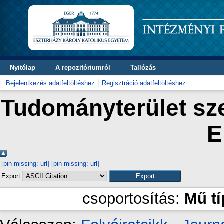
Nyitólap
A repozitóriumról
Tallózás
Bejelentkezés adatfeltöltéshez
Regisztráció adatfeltöltéshez
Tudományterület sze
E
[pin missing: url]
[pin missing: url]
Export
csoportosítás:
Mű t