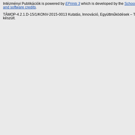
Intézményi Publikációk is powered by
EPrints 3
which is developed by the
School
and software credits
.
TÁMOP-4.2.1.D-15/1/KONV-2015-0013 Kutatás, Innováció, Együttműködések – Tár
készült.