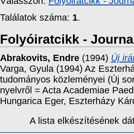
Válasszon:
Folyóiratcikk - Journa
Találatok száma:
1
.
Folyóiratcikk - Journal
Abrakovits, Endre
(1994)
Új ir
Varga, Gyula (1994) Az Eszterh
tudományos közleményei (Új sor
nyelvről = Acta Academiae Paeda
Hungarica Eger, Eszterházy Káro
A lista elkészítésének d