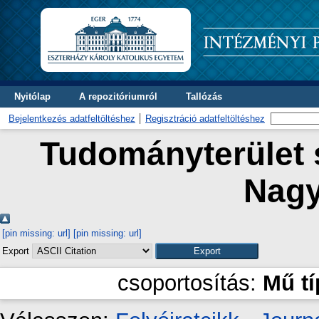
Nyitólap
A repozitóriumról
Tallózás
Bejelentkezés adatfeltöltéshez
Regisztráció adatfeltöltéshez
Tudományterület s
Nagy
[pin missing: url]
[pin missing: url]
Export
csoportosítás:
Mű t