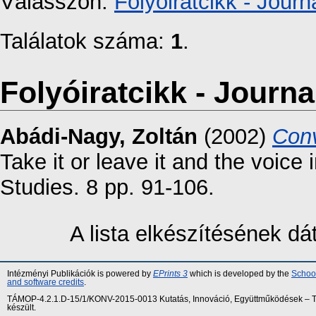
Válasszon:
Folyóiratcikk - Journa
Találatok száma:
1
.
Folyóiratcikk - Journal
Abádi-Nagy, Zoltán
(2002)
Con
Take it or leave it and the voice
Studies. 8 pp. 91-106.
A lista elkészítésének d
Intézményi Publikációk is powered by
EPrints 3
which is developed by the
School
and software credits
.
TÁMOP-4.2.1.D-15/1/KONV-2015-0013 Kutatás, Innováció, Együttműködések – Tár
készült.