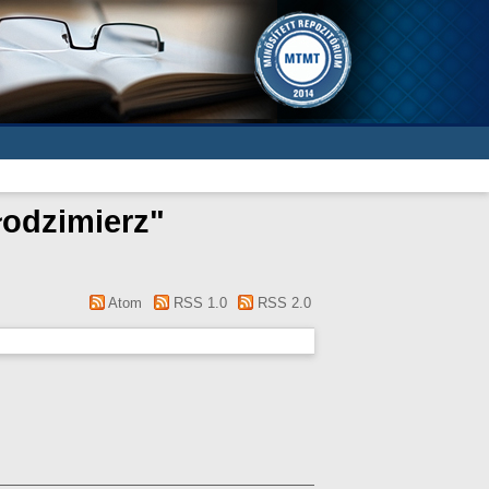
łodzimierz
"
Atom
RSS 1.0
RSS 2.0