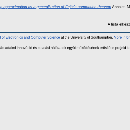
ng approximation as a generalization of Fejér’s summation theorem
Annales Ma
A lista elké
 of Electronics and Computer Science
at the University of Southampton.
More info
sadalmi innováció és kutatási hálózatok együttműködésének erősítése projekt ke