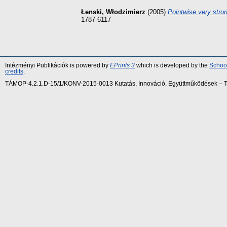
Łenski, Włodzimierz
(2005)
Pointwise very stro
1787-6117
Intézményi Publikációk is powered by
EPrints 3
which is developed by the
School
credits
.
TÁMOP-4.2.1.D-15/1/KONV-2015-0013 Kutatás, Innováció, Együttműködések – Tár