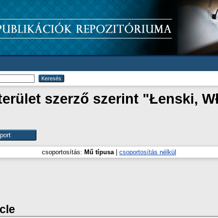
rület szerző szerint "
Łenski, W
csoportosítás:
Mű típusa
|
csoportosítás nélkül
icle