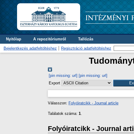
Nyitólap
A repozitóriumról
Tallózás
Bejelentkezés adatfeltöltéshez
Regisztráció adatfeltöltéshez
Tudományte
[pin missing: url]
[pin missing: url]
Export
Válasszon:
Folyóiratcikk - Journal article
Találatok száma:
1
.
Folyóiratcikk - Journal art