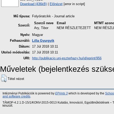
Download (436kB)
|
Előnézet
[error in script]
Mű típusa:
Folyóiratcikk - Journal article
Szerző neve
Email
MTMT azono
Szerző:
Ary, Tibor
NEM RÉSZLETEZETT
NEM RÉSZL
Nyelv:
Magyar
Felhasználó:
Lilla Gyurgyik
Dátum:
17 Júl 2018 10:11
Utolsó módosítás:
17 Júl 2018 10:11
URI:
http://publikacio.uni-eszterhazy.hu/id/eprint/956
Műveletek (bejelentkezés szüks
Tétel nézet
Intézményi Publikációk is powered by
EPrints 3
which is developed by the
School
and software credits
.
TÁMOP-4.2.1.D-15/1/KONV-2015-0013 Kutatás, Innováció, Együttműködések – Tár
készült.