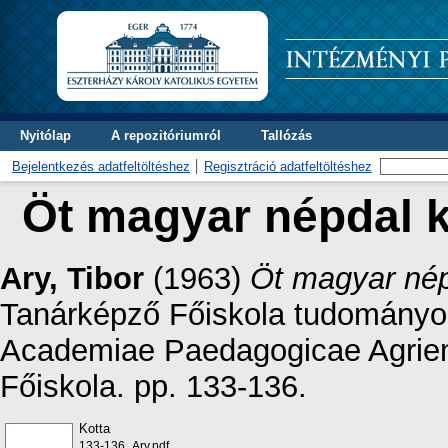
Nyitólap
A repozitóriumról
Tallózás
Bejelentkezés adatfeltöltéshez
Regisztráció adatfeltöltéshez
Öt magyar népdal k
Ary, Tibor
(1963)
Öt magyar nép
Tanárképző Főiskola tudományos
Academiae Paedagogicae Agriens
Főiskola. pp. 133-136.
Kotta
133-136_Ary.pdf