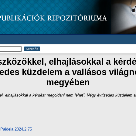
szközökkel, elhajlásokkal a kér
zedes küzdelem a vallásos világn
megyében
el, elhajlásokkal a kérdést megoldani nem lehet”. Négy évtizedes küzdelem 
/Paideia.2024.2.75