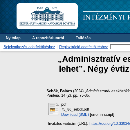
Nyitólap
A repozitóriumról
Tallózás
Bejelentkezés adatfeltöltéshez
Regisztráció adatfeltöltéshez
„Adminisztratív e
lehet”. Négy évti
Sebők, Balázs
(2024)
„Adminisztratív eszközökk
Paideia. 14 (2). pp. 75-86.
pdf
75_86_sebők.pdf
Download (8MB)
[error in script]
Hivatalos webcím (URL):
https://doi.org/10.33034