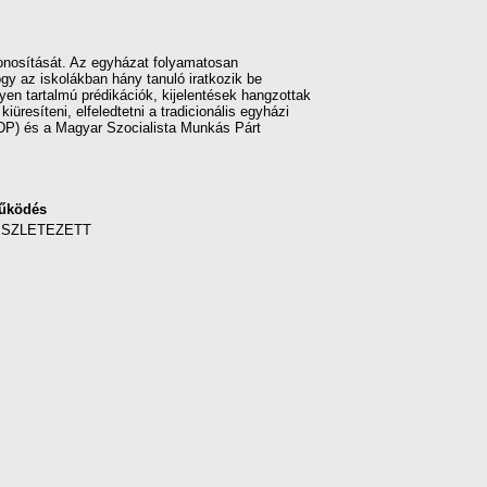
ghonosítását. Az egyházat folyamatosan
ogy az iskolákban hány tanuló iratkozik be
yen tartalmú prédikációk, kijelentések hangzottak
resíteni, elfeledtetni a tradicionális egyházi
MDP) és a Magyar Szocialista Munkás Párt
űködés
ÉSZLETEZETT