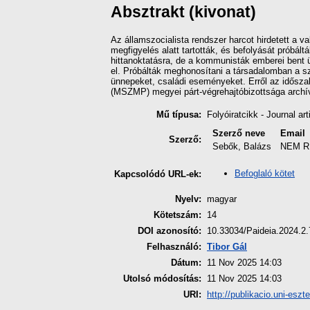
Absztrakt (kivonat)
Az államszocialista rendszer harcot hirdetett a v
megfigyelés alatt tartották, és befolyását próbál
hittanoktatásra, de a kommunisták emberei bent ü
el. Próbálták meghonosítani a társadalomban a szo
ünnepeket, családi eseményeket. Erről az idősza
(MSZMP) megyei párt-végrehajtóbizottsága archí
Mű típusa:
Folyóiratcikk - Journal art
Szerző neve
Email
Szerző:
Sebők, Balázs
NEM R
Befoglaló kötet
Kapcsolódó URL-ek:
Nyelv:
magyar
Kötetszám:
14
DOI azonosító:
10.33034/Paideia.2024.2.
Felhasználó:
Tibor Gál
Dátum:
11 Nov 2025 14:03
Utolsó módosítás:
11 Nov 2025 14:03
URI:
http://publikacio.uni-eszt