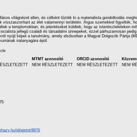
allásos világnézet ellen, és célként tűzték ki a materialista gondolkodás me
ták visszaszorítani az élet valamennyi területén. Árgus szemekkel figyelték, h
ltek a templomokban, és jelentéseket küldtek, hogy az istentiszteleteken mil
cialista jellegű családi és társadalmi ünnepeket, ezzel párhuzamosan pedig kiü
król nyújt képet a tanulmány, amely elsősorban a Magyar Dolgozók Pártja (
vumának iratanyagára épül.
icle
MTMT azonosító
ORCID azonosító
Közrem
ÉSZLETEZETT
NEM RÉSZLETEZETT
NEM RÉSZLETEZETT
NEM R
75
erhazy.hu/id/eprint/8876