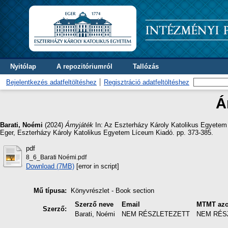
Nyitólap
A repozitóriumról
Tallózás
Bejelentkezés adatfeltöltéshez
Regisztráció adatfeltöltéshez
Á
Barati, Noémi
(2024)
Árnyjáték
In: Az Eszterházy Károly Katolikus Egyetem 
Eger, Eszterházy Károly Katolikus Egyetem Líceum Kiadó. pp. 373-385.
pdf
8_6_Barati Noémi.pdf
Download (7MB)
[error in script]
Mű típusa:
Könyvrészlet - Book section
Szerző neve
Email
MTMT azo
Szerző:
Barati, Noémi
NEM RÉSZLETEZETT
NEM RÉS