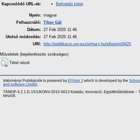
Befoglaló kötet
Kapcsolódó URL-ek:
Nyelv:
magyar
Felhasználó:
Tibor Gál
Dátum:
27 Feb 2025 11:46
Utolsó módosítás:
27 Feb 2025 11:46
URI:
http://publikacio.uni-eszterhazy.hu/id/eprint/8425
Műveletek (bejelentkezés szükséges)
Tétel nézet
Intézményi Publikációk is powered by
EPrints 3
which is developed by the
School
and software credits
.
TÁMOP-4.2.1.D-15/1/KONV-2015-0013 Kutatás, Innováció, Együttműködések – Tár
készült.