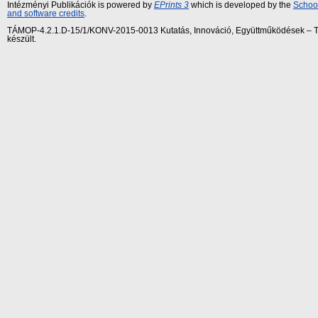
Intézményi Publikációk is powered by
EPrints 3
which is developed by the
School
and software credits
.
TÁMOP-4.2.1.D-15/1/KONV-2015-0013 Kutatás, Innováció, Együttműködések – Tár
készült.