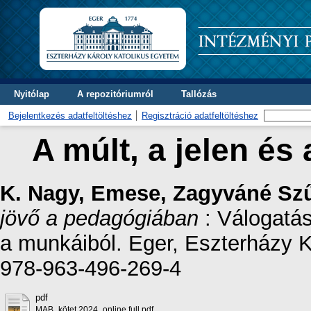
Nyitólap
A repozitóriumról
Tallózás
Bejelentkezés adatfeltöltéshez
Regisztráció adatfeltöltéshez
A múlt, a jelen és
K. Nagy, Emese
,
Zagyváné Szű
jövő a pedagógiában
: Válogatás
a munkáiból. Eger, Eszterházy 
978-963-496-269-4
pdf
MAB_kötet 2024_online full.pdf