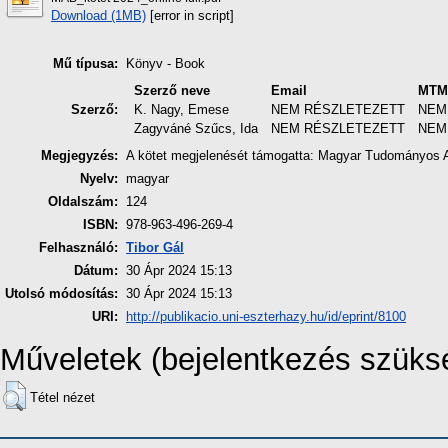
Download (1MB)
[error in script]
Mű típusa:
Könyv - Book
Szerző neve
Email
MTMT
Szerző:
K. Nagy, Emese
NEM RÉSZLETEZETT
NEM
Zagyváné Szűcs, Ida
NEM RÉSZLETEZETT
NEM
Megjegyzés:
A kötet megjelenését támogatta: Magyar Tudományos Ak
Nyelv:
magyar
Oldalszám:
124
ISBN:
978-963-496-269-4
Felhasználó:
Tibor Gál
Dátum:
30 Ápr 2024 15:13
Utolsó módosítás:
30 Ápr 2024 15:13
URI:
http://publikacio.uni-eszterhazy.hu/id/eprint/8100
Műveletek (bejelentkezés szüks
Tétel nézet