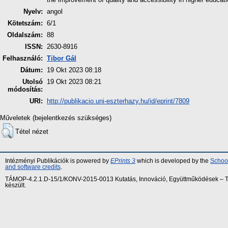
Nyelv:
angol
Kötetszám:
6/1
Oldalszám:
88
ISSN:
2630-8916
Felhasználó:
Tibor Gál
Dátum:
19 Okt 2023 08:18
Utolsó
19 Okt 2023 08:21
módosítás:
URI:
http://publikacio.uni-eszterhazy.hu/id/eprint/7809
Műveletek (bejelentkezés szükséges)
Tétel nézet
Intézményi Publikációk is powered by
EPrints 3
which is developed by the
School
and software credits
.
TÁMOP-4.2.1.D-15/1/KONV-2015-0013 Kutatás, Innováció, Együttműködések – Tár
készült.