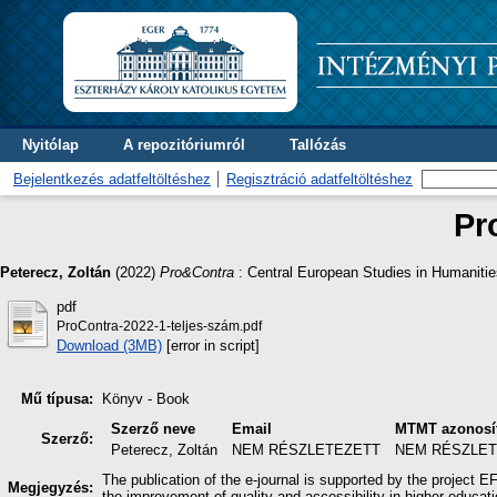
Nyitólap
A repozitóriumról
Tallózás
Bejelentkezés adatfeltöltéshez
Regisztráció adatfeltöltéshez
Pr
Peterecz, Zoltán
(2022)
Pro&Contra
: Central European Studies in Humaniti
pdf
ProContra-2022-1-teljes-szám.pdf
Download (3MB)
[error in script]
Mű típusa:
Könyv - Book
Szerző neve
Email
MTMT azonosí
Szerző:
Peterecz, Zoltán
NEM RÉSZLETEZETT
NEM RÉSZLE
The publication of the e-journal is supported by the project 
Megjegyzés:
the improvement of quality and accessibility in higher educati