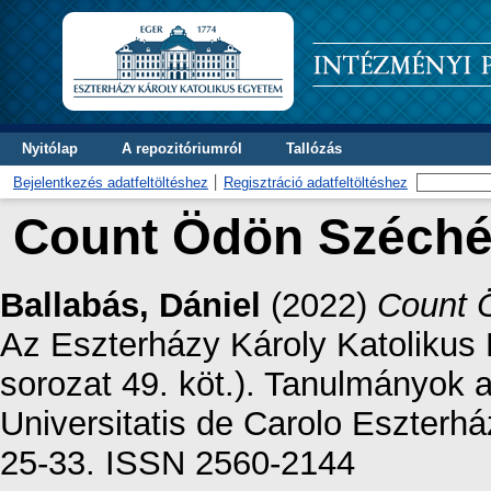
Nyitólap
A repozitóriumról
Tallózás
Bejelentkezés adatfeltöltéshez
Regisztráció adatfeltöltéshez
Count Ödön Széchén
Ballabás, Dániel
(2022)
Count 
Az Eszterházy Károly Katoliku
sorozat 49. köt.). Tanulmányok 
Universitatis de Carolo Eszterhá
25-33. ISSN 2560-2144