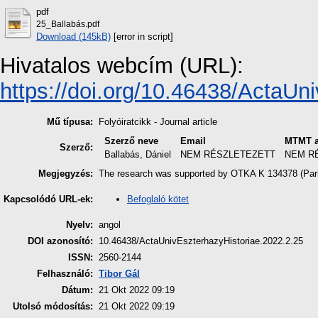
pdf
25_Ballabás.pdf
Download (145kB)
[error in script]
Hivatalos webcím (URL):
https://doi.org/10.46438/ActaUni
Mű típusa:
Folyóiratcikk - Journal article
Szerző neve
Email
MTMT a
Szerző:
Ballabás, Dániel
NEM RÉSZLETEZETT
NEM R
Megjegyzés:
The research was supported by OTKA K 134378 (Parlia
Befoglaló kötet
Kapcsolódó URL-ek:
Nyelv:
angol
DOI azonosító:
10.46438/ActaUnivEszterhazyHistoriae.2022.2.25
ISSN:
2560-2144
Felhasználó:
Tibor Gál
Dátum:
21 Okt 2022 09:19
Utolsó módosítás:
21 Okt 2022 09:19