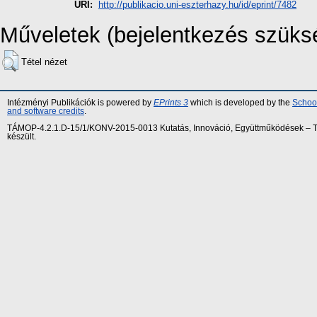
URI:
http://publikacio.uni-eszterhazy.hu/id/eprint/7482
Műveletek (bejelentkezés szüks
Tétel nézet
Intézményi Publikációk is powered by
EPrints 3
which is developed by the
School
and software credits
.
TÁMOP-4.2.1.D-15/1/KONV-2015-0013 Kutatás, Innováció, Együttműködések – Tár
készült.