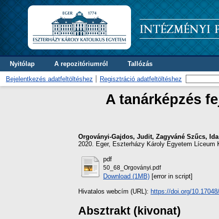
Nyitólap
A repozitóriumról
Tallózás
Bejelentkezés adatfeltöltéshez
Regisztráció adatfeltöltéshez
A tanárképzés fe
Orgoványi-Gajdos, Judit
,
Zagyváné Szűcs, Ida
2020. Eger, Eszterházy Károly Egyetem Líceum K
pdf
50_68_Orgoványi.pdf
Download (1MB)
[error in script]
Hivatalos webcím (URL):
https://doi.org/10.1704
Absztrakt (kivonat)