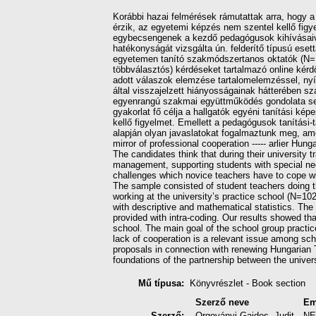
Korábbi hazai felmérések rámutattak arra, hogy 
érzik, az egyetemi képzés nem szentel kellő fig
egybecsengenek a kezdő pedagógusok kihívásaival
hatékonyságát vizsgálta ún. felderítő típusú ese
egyetemen tanító szakmódszertanos oktatók (N=16
többválasztós) kérdéseket tartalmazó online kérdő
adott válaszok elemzése tartalomelemzéssel, nyíl
által visszajelzett hiányosságainak hátterében 
egyenrangú szakmai együttműködés gondolata sem
gyakorlat fő célja a hallgatók egyéni tanítási 
kellő figyelmet. Emellett a pedagógusok tanítá
alapján olyan javaslatokat fogalmaztunk meg, ame
mirror of professional cooperation ----- arlier Hu
The candidates think that during their universit
management, supporting students with special need
challenges which novice teachers have to cope wi
The sample consisted of student teachers doing t
working at the university’s practice school (N=10
with descriptive and mathematical statistics. The
provided with intra-coding. Our results showed th
school. The main goal of the school group practice
lack of cooperation is a relevant issue among sch
proposals in connection with renewing Hungarian 
foundations of the partnership between the univers
Mű típusa:
Könyvrészlet - Book section
Szerző neve
Em
Szerző:
Orgoványi-Gajdos, Judit
NE