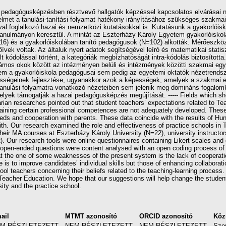
a pedagógusképzésben résztvevő hallgatók képzéssel kapcsolatos elvárásai n
yelmet a tanulási-tanítási folyamat hatékony irányításához szükséges szakma
 foglalkozó hazai és nemzetközi kutatásokkal is. Kutatásunk a gyakorlóisko
ttanulmányon keresztül. A mintát az Eszterházy Károly Egyetem gyakorlóisko
) és a gyakorlóiskolában tanító pedagógusok (N=102) alkották. Mérőeszközein
ívek voltak. Az általuk nyert adatok segítségével leíró és matematikai statis
t kódolással történt, a kategóriák megbízhatóságát intra-kódolás biztosított
számos okok között az intézményen belüli és intézmények közötti szakmai eg
 a gyakorlóiskola pedagógusai sem pedig az egyetemi oktatók nézetrendszer
képességeinek fejlesztése, ugyanakkor azok a képességek, amelyek a szakma
si-tanulási folyamatra vonatkozó nézeteiben sem jelenik meg domináns foga
lyek támogatják a hazai pedagógusképzés megújítását. ----- Fields which sh
ngarian researches pointed out that student teachers’ expectations related to T
y training certain professional competences are not adequately developed. Th
s and cooperation with parents. These data coincide with the results of Hung
th. Our research examined the role and effectiveness of practice schools in 
heir MA courses at Eszterházy Károly University (N=22), university instructo
2). Our research tools were online questionnaires containing Likert-scales a
 open-ended questions were content analysed with an open coding process of t
at the one of some weaknesses of the present system is the lack of cooperati
 is to improve candidates’ individual skills but those of enhancing collabora
ool teachers concerning their beliefs related to the teaching-learning proces
Teacher Education. We hope that our suggestions will help change the studen
ity and the practice school.
ail
MTMT azonosító
ORCID azonosító
Köz
M RÉSZLETEZETT
NEM RÉSZLETEZETT
NEM RÉSZLETEZETT
Sze