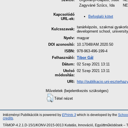
Zagyváné Szűcs, Ida
NE
Kapcsolódó
Befoglaló kötet
URL-ek:
tanárképzés, szakmai gyakorlat
Kulcsszavak:
development school, universit
Nyelv:
magyar
DOI azonosító:
10.17048/AM.2020.50
ISBN:
978-963-496-199-4
Felhasználó:
Tibor Gál
Dátum:
02 Szep 2021 13:11
Utolsó
02 Szep 2021 13:11
módosítás:
URI:
http://publikacio.uni-eszterhaz
Műveletek (bejelentkezés szükséges)
Tétel nézet
Intézményi Publikációk is powered by
EPrints 3
which is developed by the
School
credits
.
TÁMOP-4.2.1.D-15/1/KONV-2015-0013 Kutatás, Innováció, Együttműködések – Tár