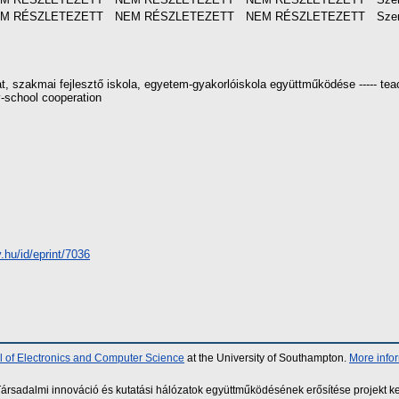
M RÉSZLETEZETT
NEM RÉSZLETEZETT
NEM RÉSZLETEZETT
Sze
, szakmai fejlesztő iskola, egyetem-gyakorlóiskola együttműködése ----- teac
y-school cooperation
y.hu/id/eprint/7036
 of Electronics and Computer Science
at the University of Southampton.
More info
sadalmi innováció és kutatási hálózatok együttműködésének erősítése projekt ke