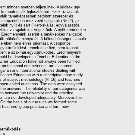
em minden esetben teljesülnek. A jelöltek úgy
i kompetenciák fejlesztésére. Ezek az adatok
lák tanárképzésben betöltött szerepét és
lai képzésében résztvevő hallgatók (N=22), az
k nyílt és zárt (likert-skálás, egyválasztós,
ztikai vizsgálatokat végeztünk. A nyílt kérdésekre
a. Eredményeink szerint a tanárképzés hallgatók
yüttműködés hiánya áll. A kölcsönösségen alapuló
ében nem élvez prioritást. A csoportos
i együttműködést tennék lehetővé, nem kapnak
lomként a szakmai együttműködés. Eredményeink
ould be developed in Teacher Education in the
eacher Education have not always been fulfilled.
ese professional competences are classroom
arian and international studies dealing with
Teacher Education with a descriptive case-study.
rs of subject methodology (N=16) and teachers
nd open-ended questions. The data were analysed
he answers. The reliability of our categories was
on between the university and the practice
tion are not developed adequately. Moreover, the
s. On the basis of our results we formed some
t teachers’ group practice and form new
reműködés
rző