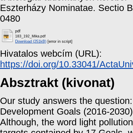
Eszterházy Nominatae. Sectio B
0480
pdf
183_192_Mika.pdf
Download (251kB)
[error in script]
Hivatalos webcím (URL):
https://doi.org/10.33041/ActaUni
Absztrakt (kivonat)
Our study answers the question:
Development Goals (2016-2030) ar
Although, the word light pollutio
targets contained by 17 Goals, w