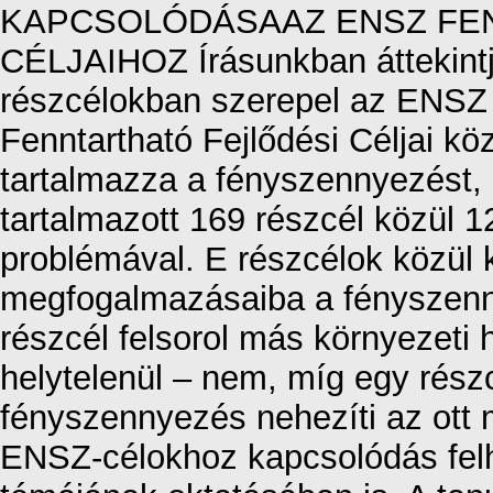
KAPCSOLÓDÁSAAZ ENSZ FE
CÉLJAIHOZ Írásunkban áttekint
részcélokban szerepel az ENSZ 
Fenntartható Fejlődési Céljai kö
tartalmazza a fényszennyezést, 
tartalmazott 169 részcél közül 
problémával. E részcélok közül 
megfogalmazásaiba a fényszenny
részcél felsorol más környezeti
helytelenül – nem, míg egy rész
fényszennyezés nehezíti az ott
ENSZ-célokhoz kapcsolódás fel