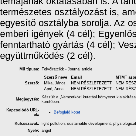
témájának oktatásában is. A tan
természetes osztályozást is, ame
egyesítő osztályba sorolja. Az 
emberi igények (4 cél); Egyenlő
fenntartható gyártás (4 cél); Ves
együttműködés (2 cél).
Mű típusa:
Folyóiratcikk - Journal article
Szerző neve
Email
MTMT azon
Szerző:
Mika, János
NEM RÉSZLETEZETT
NEM RÉS
Apró, Anna
NEM RÉSZLETEZETT
NEM RÉS
Készült a „Nemzetközi kutatási környezet kialakítás
Megjegyzés:
keretében.
Kapcsolódó URL-
Befoglaló kötet
ek:
Kulcsszavak:
light pollution, sustainable development, physiological
Nyelv:
angol