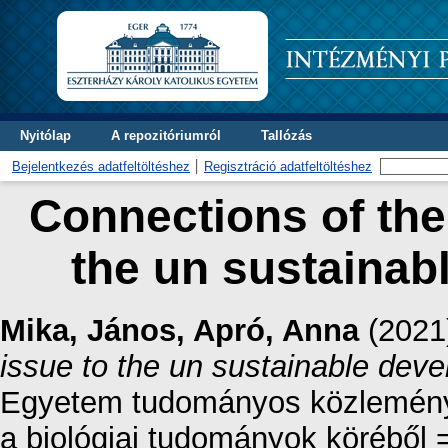
Nyitólap
A repozitóriumról
Tallózás
Bejelentkezés adatfeltöltéshez
Regisztráció adatfeltöltéshez
Connections of the 
the un sustainab
Mika, János
,
Apró, Anna
(2021
issue to the un sustainable dev
Egyetem tudományos közleményei
a biológiai tudományok köréből =