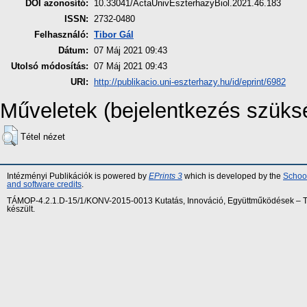
DOI azonosító:
10.33041/ActaUnivEszterhazyBiol.2021.46.183
ISSN:
2732-0480
Felhasználó:
Tibor Gál
Dátum:
07 Máj 2021 09:43
Utolsó módosítás:
07 Máj 2021 09:43
URI:
http://publikacio.uni-eszterhazy.hu/id/eprint/6982
Műveletek (bejelentkezés szüks
Tétel nézet
Intézményi Publikációk is powered by
EPrints 3
which is developed by the
School
and software credits
.
TÁMOP-4.2.1.D-15/1/KONV-2015-0013 Kutatás, Innováció, Együttműködések – Tár
készült.