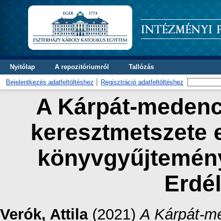
Nyitólap
A repozitóriumról
Tallózás
Bejelentkezés adatfeltöltéshez
Regisztráció adatfeltöltéshez
A Kárpát-medence
keresztmetszete 
könyvgyűjtemén
Erdél
Verók, Attila
(2021)
A Kárpát-me