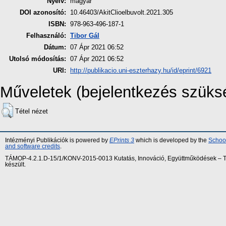
Nyelv:
magyar
DOI azonosító:
10.46403/AkitClioelbuvolt.2021.305
ISBN:
978-963-496-187-1
Felhasználó:
Tibor Gál
Dátum:
07 Ápr 2021 06:52
Utolsó módosítás:
07 Ápr 2021 06:52
URI:
http://publikacio.uni-eszterhazy.hu/id/eprint/6921
Műveletek (bejelentkezés szüks
Tétel nézet
Intézményi Publikációk is powered by
EPrints 3
which is developed by the
School
and software credits
.
TÁMOP-4.2.1.D-15/1/KONV-2015-0013 Kutatás, Innováció, Együttműködések – Tár
készült.