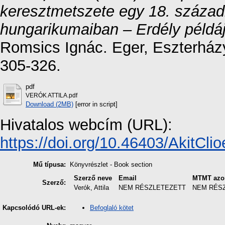
keresztmetszete egy 18. száza
hungarikumaiban – Erdély példá
Romsics Ignác. Eger, Eszterház
305-326.
pdf
VERÓK ATTILA.pdf
Download (2MB)
[error in script]
Hivatalos webcím (URL):
https://doi.org/10.46403/AkitCli
Mű típusa:
Könyvrészlet - Book section
Szerző neve
Email
MTMT azo
Szerző:
Verók, Attila
NEM RÉSZLETEZETT
NEM RÉS
Befoglaló kötet
Kapcsolódó URL-ek: