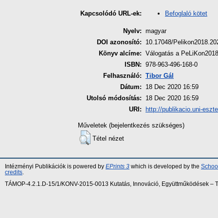
Befoglaló kötet
Kapcsolódó URL-ek:
Nyelv:
magyar
DOI azonosító:
10.17048/Pelikon2018.20
Könyv alcíme:
Válogatás a PeLiKon2018 
ISBN:
978-963-496-168-0
Felhasználó:
Tibor Gál
Dátum:
18 Dec 2020 16:59
Utolsó módosítás:
18 Dec 2020 16:59
URI:
http://publikacio.uni-eszt
Műveletek (bejelentkezés szükséges)
Tétel nézet
Intézményi Publikációk is powered by
EPrints 3
which is developed by the
School
credits
.
TÁMOP-4.2.1.D-15/1/KONV-2015-0013 Kutatás, Innováció, Együttműködések – Tár