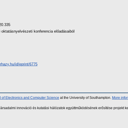
20.335
oktatásnyelvészeti konferencia előadásaiból
erhazy.hu/id/eprint/6775
 of Electronics and Computer Science
at the University of Southampton.
More info
sadalmi innováció és kutatási hálózatok együttműködésének erősítése projekt ke