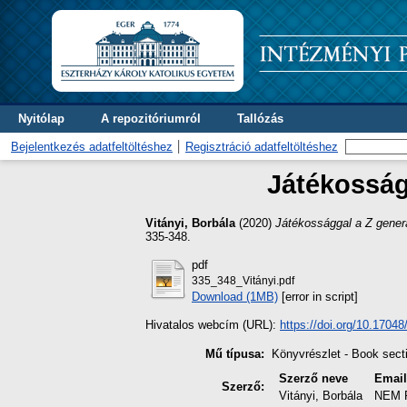
Nyitólap
A repozitóriumról
Tallózás
Bejelentkezés adatfeltöltéshez
Regisztráció adatfeltöltéshez
Játékosság
Vitányi, Borbála
(2020)
Játékossággal a Z gener
335-348.
pdf
335_348_Vitányi.pdf
Download (1MB)
[error in script]
Hivatalos webcím (URL):
https://doi.org/10.1704
Mű típusa:
Könyvrészlet - Book sect
Szerző neve
Emai
Szerző:
Vitányi, Borbála
NEM 