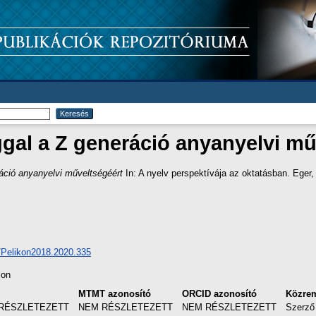
gal a Z generáció anyanyelvi mű
áció anyanyelvi műveltségéért
In: A nyelv perspektívája az oktatásban. Eger
8/Pelikon2018.2020.335
ion
l
MTMT azonosító
ORCID azonosító
Közre
RÉSZLETEZETT
NEM RÉSZLETEZETT
NEM RÉSZLETEZETT
Szerző