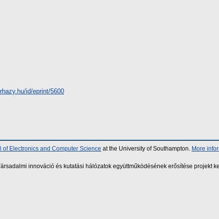
erhazy.hu/id/eprint/5600
 of Electronics and Computer Science
at the University of Southampton.
More info
sadalmi innováció és kutatási hálózatok együttműködésének erősítése projekt ke