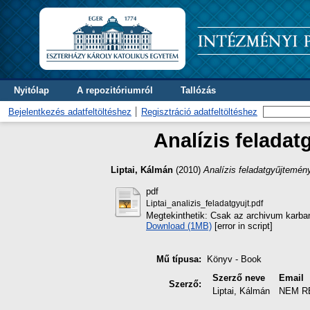
Nyitólap
A repozitóriumról
Tallózás
Bejelentkezés adatfeltöltéshez
Regisztráció adatfeltöltéshez
Analízis felada
Liptai, Kálmán
(2010)
Analízis feladatgyűjtemé
pdf
Liptai_analizis_feladatgyujt.pdf
Megtekinthetik: Csak az archivum karbant
Download (1MB)
[error in script]
Mű típusa:
Könyv - Book
Szerző neve
Email
Szerző:
Liptai, Kálmán
NEM R