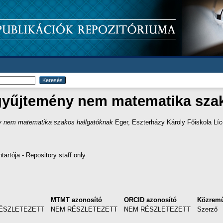
tgyűjtemény nem matematika sza
ny nem matematika szakos hallgatóknak
Eger, Eszterházy Károly Főiskola Lí
artója - Repository staff only
MTMT azonosító
ORCID azonosító
Közrem
ÉSZLETEZETT
NEM RÉSZLETEZETT
NEM RÉSZLETEZETT
Szerző