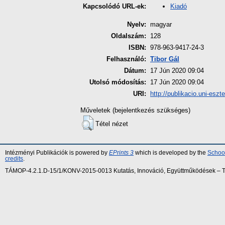
Kiadó
Kapcsolódó URL-ek:
Nyelv:
magyar
Oldalszám:
128
ISBN:
978-963-9417-24-3
Felhasználó:
Tibor Gál
Dátum:
17 Jún 2020 09:04
Utolsó módosítás:
17 Jún 2020 09:04
URI:
http://publikacio.uni-eszt
Műveletek (bejelentkezés szükséges)
Tétel nézet
Intézményi Publikációk is powered by
EPrints 3
which is developed by the
School
credits
.
TÁMOP-4.2.1.D-15/1/KONV-2015-0013 Kutatás, Innováció, Együttműködések – Tár