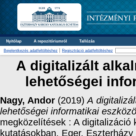
Nyitólap
A repozitóriumról
Tallózás
Bejelentkezés adatfeltöltéshez
Regisztráció adatfeltöltéshez
A digitalizált alk
lehetőségei info
Nagy, Andor
(2019)
A digitalizá
lehetőségei informatikai eszköz
megközelítések : A digitalizáció 
kutatásokban. Eger, Eszterházy