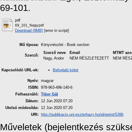
69-101.
pdf
69_101_Nagy.pdf
Download (9MB)
[error in script]
Mű típusa:
Könyvrészlet - Book section
Szerző neve
Email
MTMT azo
Szerző:
Nagy, Andor
NEM RÉSZLETEZETT
NEM RÉS
Befoglaló kötet
Kapcsolódó URL-ek:
Nyelv:
magyar
ISBN:
978-963-496-140-6
Felhasználó:
Tibor Gál
Dátum:
12 Jún 2020 07:20
Utolsó módosítás:
12 Jún 2020 07:20
URI:
http://publikacio.uni-eszterhazy.hu/id/eprint/5396
Műveletek (bejelentkezés szüks