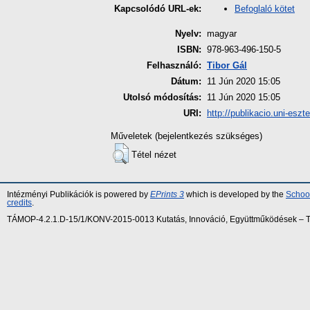
Befoglaló kötet
Kapcsolódó URL-ek:
Nyelv:
magyar
ISBN:
978-963-496-150-5
Felhasználó:
Tibor Gál
Dátum:
11 Jún 2020 15:05
Utolsó módosítás:
11 Jún 2020 15:05
URI:
http://publikacio.uni-eszt
Műveletek (bejelentkezés szükséges)
Tétel nézet
Intézményi Publikációk is powered by
EPrints 3
which is developed by the
School
credits
.
TÁMOP-4.2.1.D-15/1/KONV-2015-0013 Kutatás, Innováció, Együttműködések – Tár