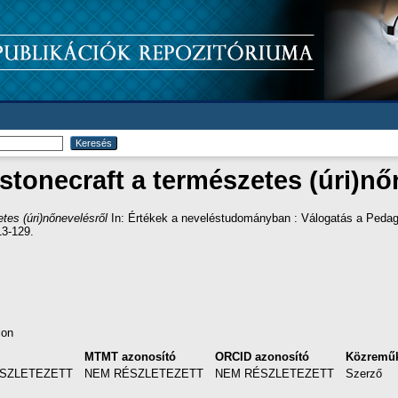
stonecraft a természetes (úri)nő
tes (úri)nőnevelésről
In: Értékek a neveléstudományban : Válogatás a Pedagó
13-129.
ion
MTMT azonosító
ORCID azonosító
Közremű
SZLETEZETT
NEM RÉSZLETEZETT
NEM RÉSZLETEZETT
Szerző