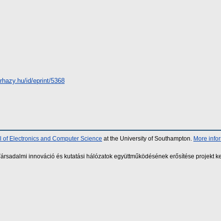
erhazy.hu/id/eprint/5368
 of Electronics and Computer Science
at the University of Southampton.
More info
sadalmi innováció és kutatási hálózatok együttműködésének erősítése projekt ke