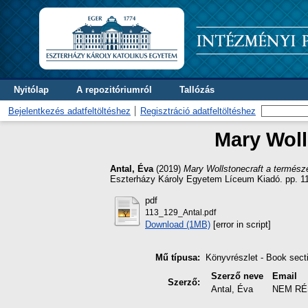
Nyitólap
A repozitóriumról
Tallózás
Bejelentkezés adatfeltöltéshez
Regisztráció adatfeltöltéshez
Mary Woll
Antal, Éva
(2019)
Mary Wollstonecraft a természe
Eszterházy Károly Egyetem Líceum Kiadó. pp. 1
pdf
113_129_Antal.pdf
Download (1MB)
[error in script]
Mű típusa:
Könyvrészlet - Book sect
Szerző neve
Email
Szerző:
Antal, Éva
NEM RÉ