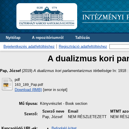
Nyitólap
A repozitóriumról
Tallózás
Bejelentkezés adatfeltöltéshez
Regisztráció adatfeltöltéshez
A dualizmus kori pa
Pap, József
(2019)
A dualizmus kori parlamentarizmus térbelisége
In: 1918 
pdf
163_189_Pap.pdf
Download (8MB)
[error in script]
Mű típusa:
Könyvrészlet - Book section
Szerző neve
Email
MTMT azo
Szerző:
Pap, József
NEM RÉSZLETEZETT
NEM RÉS
Befoglaló kötet
Kapcsolódó URL-ek: