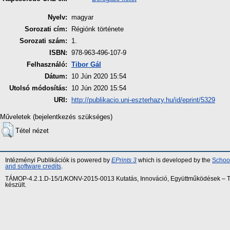
Nyelv:
magyar
Sorozati cím:
Régiónk története
Sorozati szám:
1.
ISBN:
978-963-496-107-9
Felhasználó:
Tibor Gál
Dátum:
10 Jún 2020 15:54
Utolsó módosítás:
10 Jún 2020 15:54
URI:
http://publikacio.uni-eszterhazy.hu/id/eprint/5329
Műveletek (bejelentkezés szükséges)
Tétel nézet
Intézményi Publikációk is powered by
EPrints 3
which is developed by the
School
and software credits
.
TÁMOP-4.2.1.D-15/1/KONV-2015-0013 Kutatás, Innováció, Együttműködések – Tár
készült.