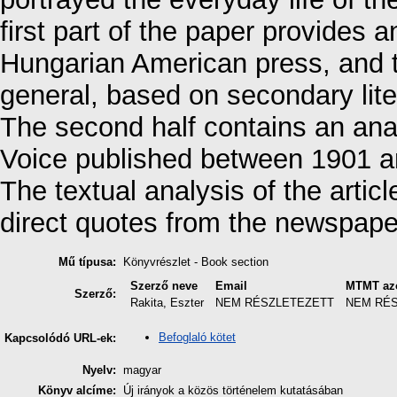
first part of the paper provides a
Hungarian American press, and t
general, based on secondary lite
The second half contains an anal
Voice published between 1901 an
The textual analysis of the arti
direct quotes from the newspape
Mű típusa:
Könyvrészlet - Book section
Szerző neve
Email
MTMT az
Szerző:
Rakita, Eszter
NEM RÉSZLETEZETT
NEM RÉ
Befoglaló kötet
Kapcsolódó URL-ek:
Nyelv:
magyar
Könyv alcíme:
Új irányok a közös történelem kutatásában