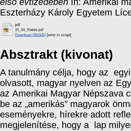
első évtizedében
In: Amerikai m
Eszterházy Károly Egyetem Líce
pdf
35_50_Rakita.pdf
Download (881kB)
[error in script]
Absztrakt (kivonat)
A tanulmány célja, hogy az egy
olvasott, magyar nyelven az Egy
az Amerikai Magyar Népszava c
be az „amerikás” magyarok önma
eseményekre, hírekre adott refle
megjelenítése, hogy a lap milyen