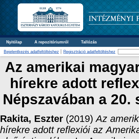
Nyitólap
A repozitóriumról
Tallózás
Bejelentkezés adatfeltöltéshez
Regisztráció adatfeltöltéshez
Az amerikai magyar
hírekre adott refle
Népszavában a 20. 
Rakita, Eszter
(2019)
Az amerik
hírekre adott reflexiói az Amer