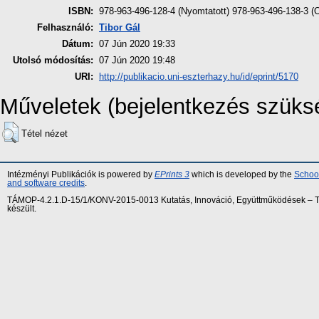
ISBN:
978-963-496-128-4 (Nyomtatott) 978-963-496-138-3 (O
Felhasználó:
Tibor Gál
Dátum:
07 Jún 2020 19:33
Utolsó módosítás:
07 Jún 2020 19:48
URI:
http://publikacio.uni-eszterhazy.hu/id/eprint/5170
Műveletek (bejelentkezés szüks
Tétel nézet
Intézményi Publikációk is powered by
EPrints 3
which is developed by the
School
and software credits
.
TÁMOP-4.2.1.D-15/1/KONV-2015-0013 Kutatás, Innováció, Együttműködések – Tár
készült.