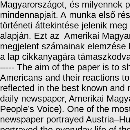
Magyarországot, és milyennek pr
mindennapjait. A munka első ré
történeti áttekintése jelenik m
alapján. Ezt az Amerikai Magya
megjelent számainak elemzése k
a lap cikkanyagára támaszkodva,
----- The aim of the paper is to 
Americans and their reactions t
reflected in the best known and
daily newspaper, Amerikai Mag
People’s Voice). One of the most
newspaper portrayed Austria–Hun
portrayed the everyday life of 