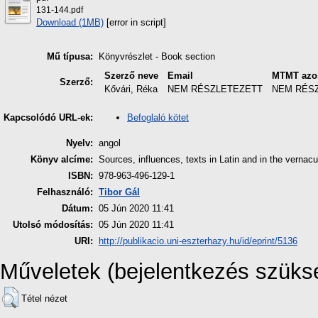
131-144.pdf
Download (1MB)
[error in script]
Mű típusa:
Könyvrészlet - Book section
Szerző neve
Email
MTMT azo
Szerző:
Kővári, Réka
NEM RÉSZLETEZETT
NEM RÉS
Befoglaló kötet
Kapcsolódó URL-ek:
Nyelv:
angol
Könyv alcíme:
Sources, influences, texts in Latin and in the vernac
ISBN:
978-963-496-129-1
Felhasználó:
Tibor Gál
Dátum:
05 Jún 2020 11:41
Utolsó módosítás:
05 Jún 2020 11:41
URI:
http://publikacio.uni-eszterhazy.hu/id/eprint/5136
Műveletek (bejelentkezés szüks
Tétel nézet