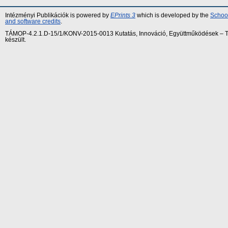
Intézményi Publikációk is powered by
EPrints 3
which is developed by the
School
and software credits
.
TÁMOP-4.2.1.D-15/1/KONV-2015-0013 Kutatás, Innováció, Együttműködések – Tár
készült.