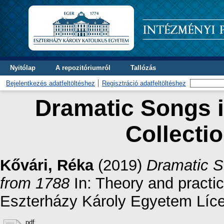
Nyitólap
A repozitóriumról
Tallózás
Bejelentkezés adatfeltöltéshez
Regisztráció adatfeltöltéshez
Dramatic Songs i
Collecti
Kővári, Réka
(2019)
Dramatic S
from 1788
In: Theory and practic
Eszterházy Károly Egyetem Líce
pdf