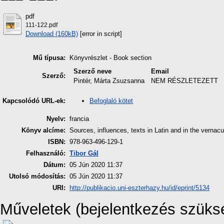
pdf
111-122.pdf
Download (160kB)
[error in script]
Mű típusa:
Könyvrészlet - Book section
Szerző neve
Email
Szerző:
Pintér, Márta Zsuzsanna
NEM RÉSZLETEZETT
Befoglaló kötet
Kapcsolódó URL-ek:
Nyelv:
francia
Könyv alcíme:
Sources, influences, texts in Latin and in the vernac
ISBN:
978-963-496-129-1
Felhasználó:
Tibor Gál
Dátum:
05 Jún 2020 11:37
Utolsó módosítás:
05 Jún 2020 11:37
URI:
http://publikacio.uni-eszterhazy.hu/id/eprint/5134
Műveletek (bejelentkezés szüks