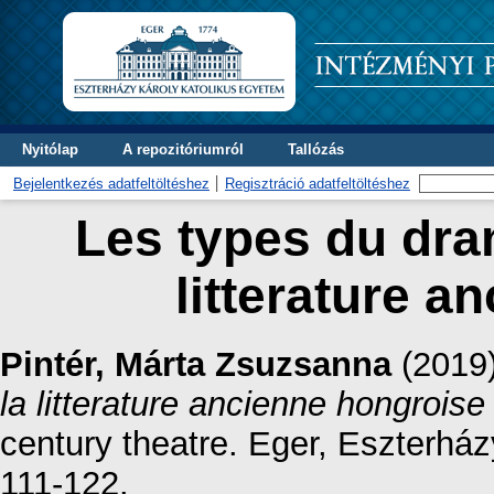
Nyitólap
A repozitóriumról
Tallózás
Bejelentkezés adatfeltöltéshez
Regisztráció adatfeltöltéshez
Les types du dra
litterature a
Pintér, Márta Zsuzsanna
(2019
la litterature ancienne hongroise
century theatre. Eger, Eszterhá
111-122.