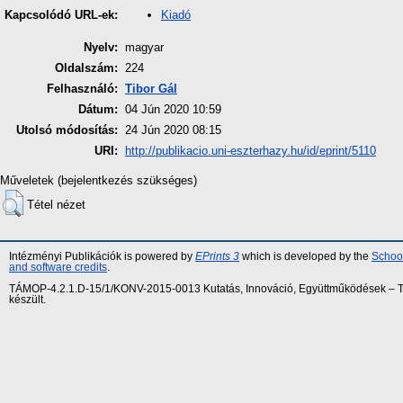
Kiadó
Kapcsolódó URL-ek:
Nyelv:
magyar
Oldalszám:
224
Felhasználó:
Tibor Gál
Dátum:
04 Jún 2020 10:59
Utolsó módosítás:
24 Jún 2020 08:15
URI:
http://publikacio.uni-eszterhazy.hu/id/eprint/5110
Műveletek (bejelentkezés szükséges)
Tétel nézet
Intézményi Publikációk is powered by
EPrints 3
which is developed by the
School
and software credits
.
TÁMOP-4.2.1.D-15/1/KONV-2015-0013 Kutatás, Innováció, Együttműködések – Tár
készült.