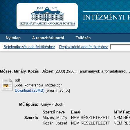
Nyitólap
A repozitóriumról
Tallózás
Bejelentkezés adatfeltöltéshez
Regisztráció adatfeltöltéshez
Mózes, Mihály
,
Kozári, József
(2008)
1956
: Tanulmányok a forradalomról. 
pdf
56os_konferencia_Mózes.pdf
Download (23MB)
[error in script]
Mű típusa:
Könyv - Book
Szerző neve
Email
MTMT az
Szerző:
Mózes, Mihály
NEM RÉSZLETEZETT
NEM RÉ
Kozári, József
NEM RÉSZLETEZETT
NEM RÉ