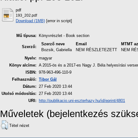
pdf
193_202.pdf
Download (1MB)
[error in script]
Mű típusa:
Könyvrészlet - Book section
Szerző neve
Email
MTMT az
Szerző:
Bozsik, Gabriella
NEM RÉSZLETEZETT
NEM RÉ
Nyelv:
magyar
Könyv alcíme:
A 2015-ös és a 2017-es Nagy J. Béla helyesírási verse
ISBN:
978-963-496-110-9
Felhasználó:
Tibor Gál
Dátum:
27 Feb 2020 13:44
Utolsó módosítás:
27 Feb 2020 13:44
URI:
http://publikacio.uni-eszterhazy.hu/id/eprint/4801
Műveletek (bejelentkezés szüks
Tétel nézet