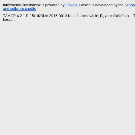
Intézményi Publikációk is powered by
EPrints 3
which is developed by the
School
and software credits
.
TÁMOP-4.2.1.D-15/1/KONV-2015-0013 Kutatás, Innováció, Együttműködések – Tár
készült.