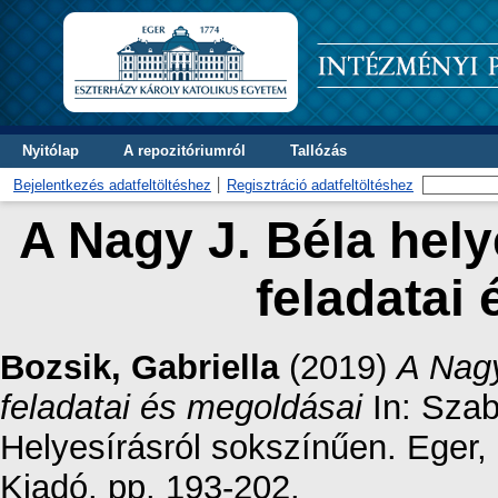
Nyitólap
A repozitóriumról
Tallózás
Bejelentkezés adatfeltöltéshez
Regisztráció adatfeltöltéshez
A Nagy J. Béla hely
feladatai
Bozsik, Gabriella
(2019)
A Nagy
feladatai és megoldásai
In: Szab
Helyesírásról sokszínűen. Eger
Kiadó. pp. 193-202.