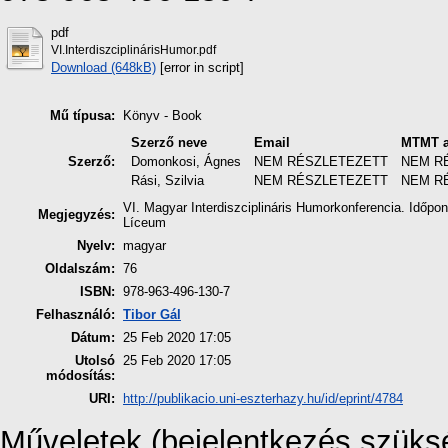
pdf
VI.InterdiszciplinárisHumor.pdf
Download (648kB)
[error in script]
Mű típusa:
Könyv - Book
Szerző neve
Email
MTMT a
Szerző:
Domonkosi, Ágnes
NEM RÉSZLETEZETT
NEM R
Rási, Szilvia
NEM RÉSZLETEZETT
NEM R
VI. Magyar Interdiszciplináris Humorkonferencia. Időpo
Megjegyzés:
Líceum
Nyelv:
magyar
Oldalszám:
76
ISBN:
978-963-496-130-7
Felhasználó:
Tibor Gál
Dátum:
25 Feb 2020 17:05
Utolsó
25 Feb 2020 17:05
módosítás:
URI:
http://publikacio.uni-eszterhazy.hu/id/eprint/4784
Műveletek (bejelentkezés szüks