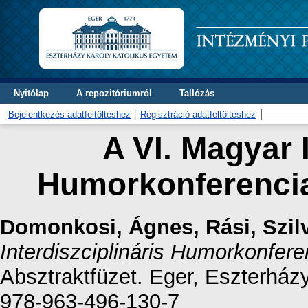
Nyitólap
A repozitóriumról
Tallózás
Bejelentkezés adatfeltöltéshez
Regisztráció adatfeltöltéshez
A VI. Magyar I
Humorkonferencia
Domonkosi, Ágnes
,
Rási, Szil
Interdiszciplináris Humorkonfere
Absztraktfüzet. Eger, Eszterhá
978-963-496-130-7