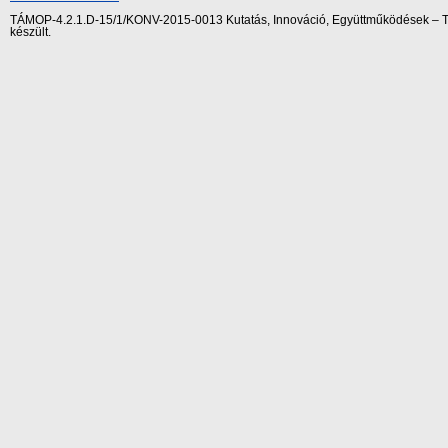
TÁMOP-4.2.1.D-15/1/KONV-2015-0013 Kutatás, Innováció, Együttműködések – Tár
készült.