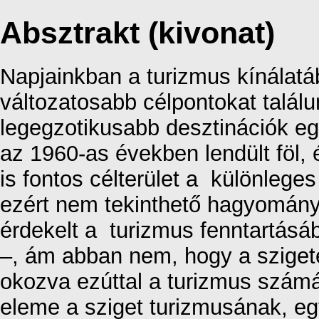
Absztrakt (kivonat)
Napjainkban a turizmus kínálat
változatosabb célpontokat talál
legegzotikusabb desztinációk eg
az 1960-as években lendült föl, 
is fontos célterület a különleg
ezért nem tekinthető hagyomány
érdekelt a turizmus fenntartásáb
–, ám abban nem, hogy a szigetet
okozva ezúttal a turizmus számár
eleme a sziget turizmusának, e