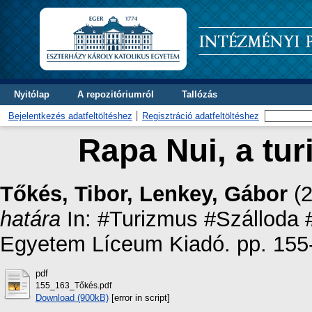
Nyitólap
A repozitóriumról
Tallózás
Bejelentkezés adatfeltöltéshez
Regisztráció adatfeltöltéshez
Rapa Nui, a tu
Tőkés, Tibor
,
Lenkey, Gábor
(
határa
In: #Turizmus #Szálloda 
Egyetem Líceum Kiadó. pp. 155
pdf
155_163_Tőkés.pdf
Download (900kB)
[error in script]