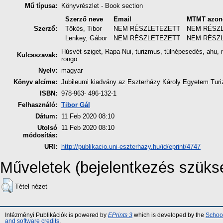
Mű típusa:
Könyvrészlet - Book section
Szerző neve
Email
MTMT azon
Szerző:
Tőkés, Tibor
NEM RÉSZLETEZETT
NEM RÉSZ
Lenkey, Gábor
NEM RÉSZLETEZETT
NEM RÉSZ
Húsvét-sziget, Rapa-Nui, turizmus, túlnépesedés, ahu, m
Kulcsszavak:
rongo
Nyelv:
magyar
Könyv alcíme:
Jubileumi kiadvány az Eszterházy Károly Egyetem Turiz
ISBN:
978-963- 496-132-1
Felhasználó:
Tibor Gál
Dátum:
11 Feb 2020 08:10
Utolsó
11 Feb 2020 08:10
módosítás:
URI:
http://publikacio.uni-eszterhazy.hu/id/eprint/4747
Műveletek (bejelentkezés szüks
Tétel nézet
Intézményi Publikációk is powered by
EPrints 3
which is developed by the
School
and software credits
.