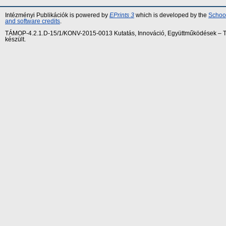
Intézményi Publikációk is powered by
EPrints 3
which is developed by the
School
and software credits
.
TÁMOP-4.2.1.D-15/1/KONV-2015-0013 Kutatás, Innováció, Együttműködések – Tár
készült.