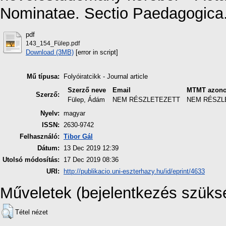
Nominatae. Sectio Paedagogica
pdf
143_154_Fülep.pdf
Download (3MB)
[error in script]
Mű típusa:
Folyóiratcikk - Journal article
Szerző neve
Email
MTMT azono
Szerző:
Fülep, Ádám
NEM RÉSZLETEZETT
NEM RÉSZL
Nyelv:
magyar
ISSN:
2630-9742
Felhasználó:
Tibor Gál
Dátum:
13 Dec 2019 12:39
Utolsó módosítás:
17 Dec 2019 08:36
URI:
http://publikacio.uni-eszterhazy.hu/id/eprint/4633
Műveletek (bejelentkezés szüks
Tétel nézet