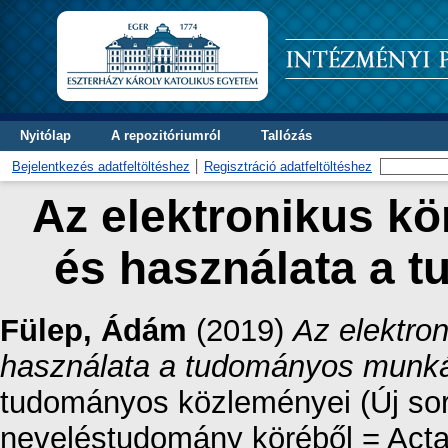
Nyitólap
A repozitóriumról
Tallózás
Bejelentkezés adatfeltöltéshez
Regisztráció adatfeltöltéshez
Az elektronikus kö
és használata a
Fülep, Ádám
(2019)
Az elektron
használata a tudományos munk
tudományos közleményei (Új sor
neveléstudomány köréből = Acta 