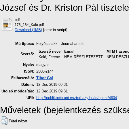
József és Dr. Kriston Pál tiszte
pdf
178_184_Kaló.pdf
Download (1MB)
[error in script]
Mű típusa:
Folyóiratcikk - Journal article
Szerző neve
Email
MTMT azono
Szerző:
Kaló, Ferenc
NEM RÉSZLETEZETT
NEM RÉSZL
Nyelv:
magyar
ISSN:
2560-2144
Felhasználó:
Tibor Gál
Dátum:
12 Dec 2019 09:31
Utolsó módosítás:
12 Dec 2019 09:31
URI:
http://publikacio.uni-eszterhazy.hu/id/eprint/4604
Műveletek (bejelentkezés szüks
Tétel nézet