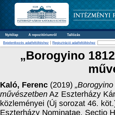
Nyitólap
A repozitóriumról
Tallózás
Bejelentkezés adatfeltöltéshez
Regisztráció adatfeltöltéshez
„Borogyino 1812”
műv
Kaló, Ferenc
(2019)
„Borogyino
művészetben
Az Eszterházy Ká
közleményei (Új sorozat 46. köt.)
Eszterházy Nominatae. Sectio Hi