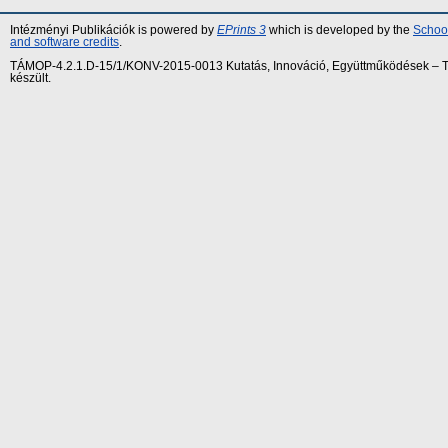
Intézményi Publikációk is powered by
EPrints 3
which is developed by the
School
and software credits
.
TÁMOP-4.2.1.D-15/1/KONV-2015-0013 Kutatás, Innováció, Együttműködések – Tár
készült.