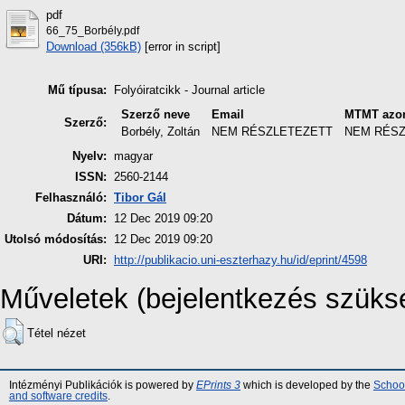
pdf
66_75_Borbély.pdf
Download (356kB)
[error in script]
Mű típusa:
Folyóiratcikk - Journal article
Szerző neve
Email
MTMT azon
Szerző:
Borbély, Zoltán
NEM RÉSZLETEZETT
NEM RÉS
Nyelv:
magyar
ISSN:
2560-2144
Felhasználó:
Tibor Gál
Dátum:
12 Dec 2019 09:20
Utolsó módosítás:
12 Dec 2019 09:20
URI:
http://publikacio.uni-eszterhazy.hu/id/eprint/4598
Műveletek (bejelentkezés szüks
Tétel nézet
Intézményi Publikációk is powered by
EPrints 3
which is developed by the
School
and software credits
.