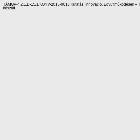
TÁMOP-4.2.1.D-15/1/KONV-2015-0013 Kutatás, Innováció, Együttműködések – Tár
készült.