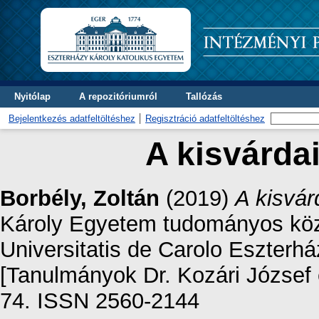
Nyitólap
A repozitóriumról
Tallózás
Bejelentkezés adatfeltöltéshez
Regisztráció adatfeltöltéshez
A kisvárda
Borbély, Zoltán
(2019)
A kisvár
Károly Egyetem tudományos közle
Universitatis de Carolo Eszterh
[Tanulmányok Dr. Kozári József és
74. ISSN 2560-2144