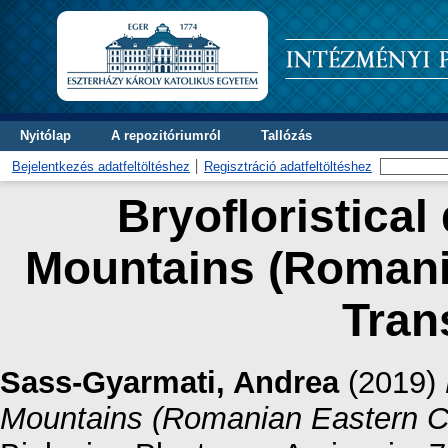
Nyitólap
A repozitóriumról
Tallózás
Bejelentkezés adatfeltöltéshez
Regisztráció adatfeltöltéshez
Bryofloristical
Mountains (Romani
Tran
Sass-Gyarmati, Andrea
(2019)
Mountains (Romanian Eastern Ca