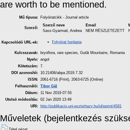
are worth to be mentioned.
Mű típusa:
Folyóiratcikk - Journal article
Szerző neve
Email
Szerző:
Sass-Gyarmati, Andrea
NEM RÉSZLETEZETT
Folyóirat honlapja
Kapcsolódó URL-ek:
Kulcsszavak:
bryoflora, rare species, Gutâi Mountains, Romania
Nyelv:
angol
Kötetszám:
7.
DOI azonosító:
10.21406/abpa.2019.7.32
ISSN:
2061-6716 (Print), 2063-6725 (Online)
Felhasználó:
Tibor Gál
Dátum:
11 Nov 2019 07:55
Utolsó módosítás:
02 Jan 2020 13:49
URI:
http://publikacio.uni-eszterhazy.hu/id/eprint/4581
Műveletek (bejelentkezés szüks
Tétel nézet