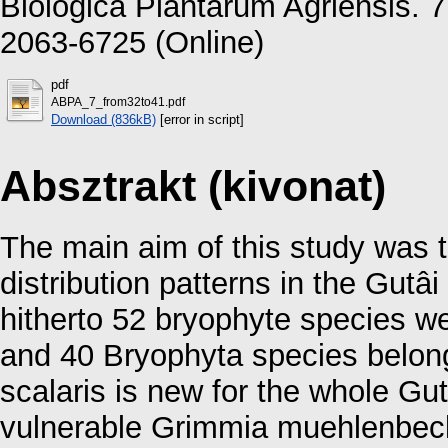
Biologica Plantarum Agriensis. 7
2063-6725 (Online)
pdf
ABPA_7_from32to41.pdf
Download (836kB)
[error in script]
Absztrakt (kivonat)
The main aim of this study was t
distribution patterns in the Gutâ
hitherto 52 bryophyte species we
and 40 Bryophyta species belong
scalaris is new for the whole G
vulnerable Grimmia muehlenbecki