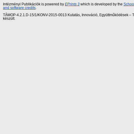
Intézményi Publikációk is powered by
EPrints 3
which is developed by the
School
and software credits
.
TÁMOP-4.2.1.D-15/1/KONV-2015-0013 Kutatás, Innováció, Együttműködések – Tár
készült.