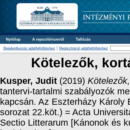
Nyitólap
A repozitóriumról
Tallózás
Bejelentkezés adatfeltöltéshez
Regisztráció adatfeltöltéshez
Kötelezők, kort
Kusper, Judit
(2019)
Kötelezők,
tantervi-tartalmi szabályozók m
kapcsán. Az Eszterházy Károly
sorozat 22.köt.) = Acta Universi
Sectio Litterarum [Kánonok és k