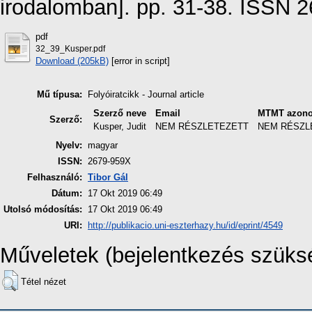
irodalomban]. pp. 31-38. ISSN 
pdf
32_39_Kusper.pdf
Download (205kB)
[error in script]
Mű típusa:
Folyóiratcikk - Journal article
Szerző neve
Email
MTMT azono
Szerző:
Kusper, Judit
NEM RÉSZLETEZETT
NEM RÉSZL
Nyelv:
magyar
ISSN:
2679-959X
Felhasználó:
Tibor Gál
Dátum:
17 Okt 2019 06:49
Utolsó módosítás:
17 Okt 2019 06:49
URI:
http://publikacio.uni-eszterhazy.hu/id/eprint/4549
Műveletek (bejelentkezés szüks
Tétel nézet