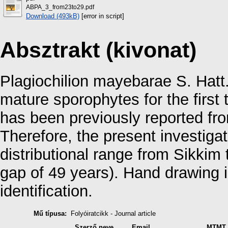
ABPA_3_from23to29.pdf
Download (493kB)
[error in script]
Absztrakt (kivonat)
Plagiochilion mayebarae S. Hatt
mature sporophytes for the first
has been previously reported fr
Therefore, the present investiga
distributional range from Sikkim
gap of 49 years). Hand drawing il
identification.
Mű típusa:
Folyóiratcikk - Journal article
Szerző neve
Email
MTMT 