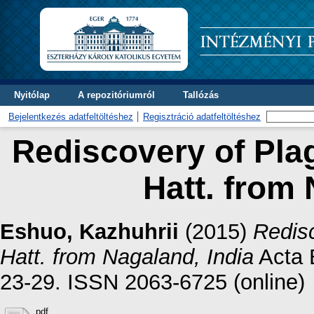
Nyitólap
A repozitóriumról
Tallózás
Bejelentkezés adatfeltöltéshez
Regisztráció adatfeltöltéshez
Rediscovery of Pla
Hatt. from 
Eshuo, Kazhuhrii
(2015)
Redisc
Hatt. from Nagaland, India
Acta B
23-29. ISSN 2063-6725 (online)
pdf