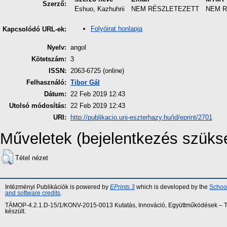
Szerző:
Eshuo, Kazhuhrii
NEM RÉSZLETEZETT
NEM 
Folyóirat honlapja
Kapcsolódó URL-ek:
Nyelv:
angol
Kötetszám:
3
ISSN:
2063-6725 (online)
Felhasználó:
Tibor Gál
Dátum:
22 Feb 2019 12:43
Utolsó módosítás:
22 Feb 2019 12:43
URI:
http://publikacio.uni-eszterhazy.hu/id/eprint/2701
Műveletek (bejelentkezés szüks
Tétel nézet
Intézményi Publikációk is powered by
EPrints 3
which is developed by the
School
and software credits
.
TÁMOP-4.2.1.D-15/1/KONV-2015-0013 Kutatás, Innováció, Együttműködések – Tár
készült.