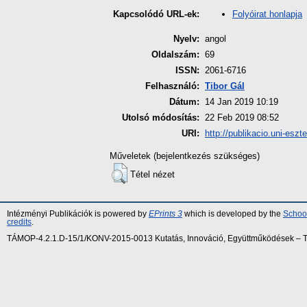
Folyóirat honlapja
Kapcsolódó URL-ek:
Nyelv:
angol
Oldalszám:
69
ISSN:
2061-6716
Felhasználó:
Tibor Gál
Dátum:
14 Jan 2019 10:19
Utolsó módosítás:
22 Feb 2019 08:52
URI:
http://publikacio.uni-eszt
Műveletek (bejelentkezés szükséges)
Tétel nézet
Intézményi Publikációk is powered by
EPrints 3
which is developed by the
School
credits
.
TÁMOP-4.2.1.D-15/1/KONV-2015-0013 Kutatás, Innováció, Együttműködések – Tár