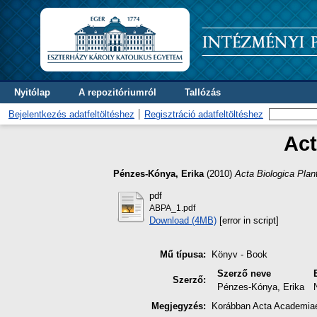
Nyitólap
A repozitóriumról
Tallózás
Bejelentkezés adatfeltöltéshez
Regisztráció adatfeltöltéshez
Act
Pénzes-Kónya, Erika
(2010)
Acta Biologica Plan
pdf
ABPA_1.pdf
Download (4MB)
[error in script]
Mű típusa:
Könyv - Book
Szerző neve
Szerző:
Pénzes-Kónya, Erika
Megjegyzés:
Korábban Acta Academiae 