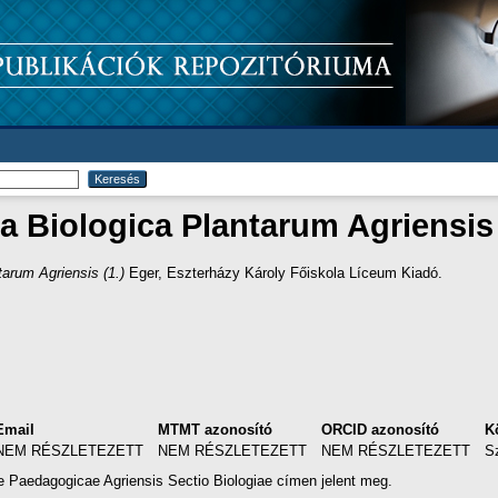
a Biologica Plantarum Agriensis 
tarum Agriensis (1.)
Eger, Eszterházy Károly Főiskola Líceum Kiadó.
Email
MTMT azonosító
ORCID azonosító
K
NEM RÉSZLETEZETT
NEM RÉSZLETEZETT
NEM RÉSZLETEZETT
S
Paedagogicae Agriensis Sectio Biologiae címen jelent meg.