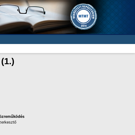
(1.)
özreműködés
zerkesztő