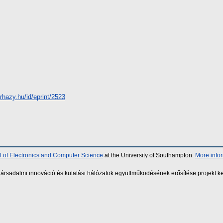
erhazy.hu/id/eprint/2523
 of Electronics and Computer Science
at the University of Southampton.
More info
sadalmi innováció és kutatási hálózatok együttműködésének erősítése projekt ke