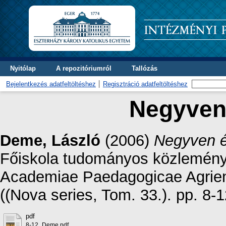
Nyitólap
A repozitóriumról
Tallózás
Bejelentkezés adatfeltöltéshez
Regisztráció adatfeltöltéshez
Negyven
Deme, László
(2006)
Negyven 
Főiskola tudományos közleményei
Academiae Paedagogicae Agriens
((Nova series, Tom. 33.). pp. 8
pdf
8-12_Deme.pdf