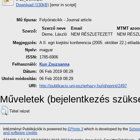
Download (130kB)
[error in script]
Mű típusa:
Folyóiratcikk - Journal article
Szerző neve
Email
MTMT azono
Szerző:
Deme, László
NEM RÉSZLETEZETT
NEM RÉSZ
Megjegyzés:
A II. egri kiejtési konferencia (2005. október 22.) előadá
Nyelv:
magyar
ISSN:
1785-6906
Felhasználó:
Kun Zsuzsanna
Dátum:
06 Feb 2019 08:29
Utolsó módosítás:
06 Feb 2019 08:29
URI:
http://publikacio.uni-eszterhazy.hu/id/eprint/2497
Műveletek (bejelentkezés szüks
Tétel nézet
Intézményi Publikációk is powered by
EPrints 3
which is developed by the
School
and software credits
.