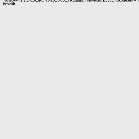
TÁMOP-4.2.1.D-15/1/KONV-2015-0013 Kutatás, Innováció, Együttműködések – Tár
készült.