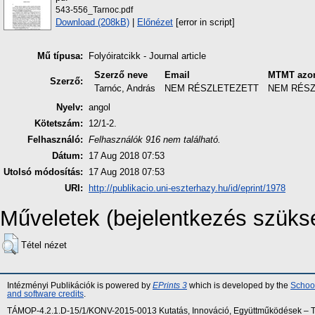
543-556_Tarnoc.pdf
Download (208kB)
|
Előnézet
[error in script]
Mű típusa:
Folyóiratcikk - Journal article
Szerző neve
Email
MTMT azon
Szerző:
Tarnóc, András
NEM RÉSZLETEZETT
NEM RÉS
Nyelv:
angol
Kötetszám:
12/1-2.
Felhasználó:
Felhasználók 916 nem található.
Dátum:
17 Aug 2018 07:53
Utolsó módosítás:
17 Aug 2018 07:53
URI:
http://publikacio.uni-eszterhazy.hu/id/eprint/1978
Műveletek (bejelentkezés szüks
Tétel nézet
Intézményi Publikációk is powered by
EPrints 3
which is developed by the
School
and software credits
.
TÁMOP-4.2.1.D-15/1/KONV-2015-0013 Kutatás, Innováció, Együttműködések – Tár