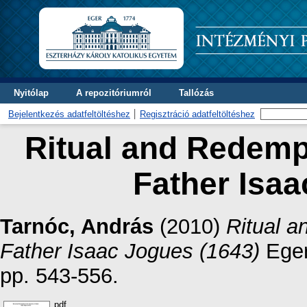
Nyitólap
A repozitóriumról
Tallózás
Bejelentkezés adatfeltöltéshez
Regisztráció adatfeltöltéshez
Ritual and Redempt
Father Isaa
Tarnóc, András
(2010)
Ritual a
Father Isaac Jogues (1643)
Eger
pp. 543-556.
pdf