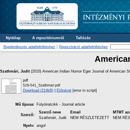
Nyitólap
A repozitóriumról
Tallózás
Bejelentkezés adatfeltöltéshez
Regisztráció adatfeltöltéshez
America
Szathmári, Judit
(2010)
American Indian Humor
Eger Journal of American St
pdf
529-541_Szathmari.pdf
Download (214kB)
|
Előnézet
[error in script]
Mű típusa:
Folyóiratcikk - Journal article
Szerző neve
Email
MTMT az
Szerző:
Szathmári, Judit
NEM RÉSZLETEZETT
NEM RÉ
Nyelv:
angol