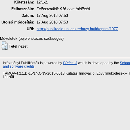
Kötetszám:
12/1-2.
Felhasználó:
Felhasználók 916 nem található.
Dátum:
17 Aug 2018 07:53
Utolsó módosítás:
17 Aug 2018 07:53
URI:
http://publikacio.uni-eszterhazy.hu/id/eprint/1977
Műveletek (bejelentkezés szükséges)
Tétel nézet
Intézményi Publikációk is powered by
EPrints 3
which is developed by the
School
and software credits
.
TÁMOP-4.2.1.D-15/1/KONV-2015-0013 Kutatás, Innováció, Együttműködések – Tár
készült.