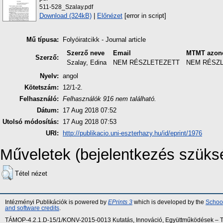
511-528_Szalay.pdf
Download (324kB)
|
Előnézet
[error in script]
Mű típusa:
Folyóiratcikk - Journal article
Szerző neve
Email
MTMT azono
Szerző:
Szalay, Edina
NEM RÉSZLETEZETT
NEM RÉSZ
Nyelv:
angol
Kötetszám:
12/1-2.
Felhasználó:
Felhasználók 916 nem található.
Dátum:
17 Aug 2018 07:52
Utolsó módosítás:
17 Aug 2018 07:53
URI:
http://publikacio.uni-eszterhazy.hu/id/eprint/1976
Műveletek (bejelentkezés szüks
Tétel nézet
Intézményi Publikációk is powered by
EPrints 3
which is developed by the
School
and software credits
.
TÁMOP-4.2.1.D-15/1/KONV-2015-0013 Kutatás, Innováció, Együttműködések – Tár