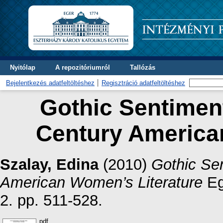
Nyitólap
A repozitóriumról
Tallózás
Bejelentkezés adatfeltöltéshez
Regisztráció adatfeltöltéshez
Gothic Sentiment
Century America
Szalay, Edina
(2010)
Gothic Se
American Women’s Literature
Eg
2. pp. 511-528.
pdf