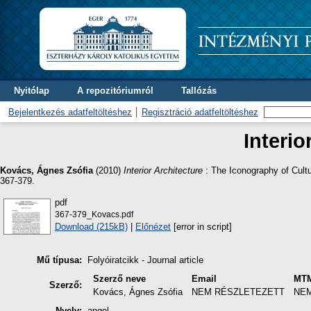
Nyitólap
A repozitóriumról
Tallózás
Bejelentkezés adatfeltöltéshez
Regisztráció adatfeltöltéshez
Interio
Kovács, Ágnes Zsófia
(2010)
Interior Architecture
: The Iconography of Cultu
367-379.
pdf
367-379_Kovacs.pdf
Download (215kB)
|
Előnézet
[error in script]
Mű típusa:
Folyóiratcikk - Journal article
Szerző neve
Email
MTM
Szerző:
Kovács, Ágnes Zsófia
NEM RÉSZLETEZETT
NE
Nyelv:
angol