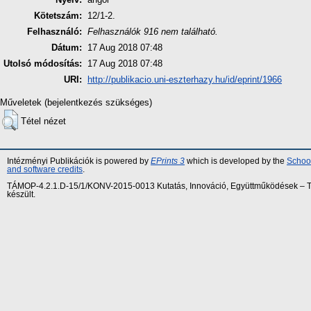
Kötetszám:
12/1-2.
Felhasználó:
Felhasználók 916 nem található.
Dátum:
17 Aug 2018 07:48
Utolsó módosítás:
17 Aug 2018 07:48
URI:
http://publikacio.uni-eszterhazy.hu/id/eprint/1966
Műveletek (bejelentkezés szükséges)
Tétel nézet
Intézményi Publikációk is powered by
EPrints 3
which is developed by the
School
and software credits
.
TÁMOP-4.2.1.D-15/1/KONV-2015-0013 Kutatás, Innováció, Együttműködések – Tár
készült.