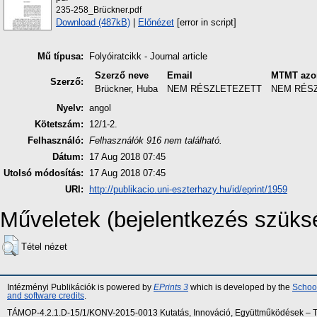
235-258_Brückner.pdf
Download (487kB)
|
Előnézet
[error in script]
Mű típusa:
Folyóiratcikk - Journal article
Szerző neve
Email
MTMT azo
Szerző:
Brückner, Huba
NEM RÉSZLETEZETT
NEM RÉS
Nyelv:
angol
Kötetszám:
12/1-2.
Felhasználó:
Felhasználók 916 nem található.
Dátum:
17 Aug 2018 07:45
Utolsó módosítás:
17 Aug 2018 07:45
URI:
http://publikacio.uni-eszterhazy.hu/id/eprint/1959
Műveletek (bejelentkezés szüks
Tétel nézet
Intézményi Publikációk is powered by
EPrints 3
which is developed by the
School
and software credits
.
TÁMOP-4.2.1.D-15/1/KONV-2015-0013 Kutatás, Innováció, Együttműködések – Tár