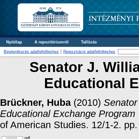
Nyitólap
A repozitóriumról
Tallózás
Bejelentkezés adatfeltöltéshez
Regisztráció adatfeltöltéshez
Senator J. Willi
Educational 
Brückner, Huba
(2010)
Senator 
Educational Exchange Program
of American Studies. 12/1-2. pp.
pdf