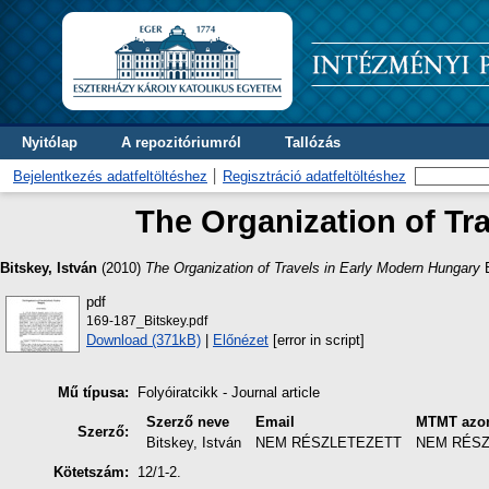
Nyitólap
A repozitóriumról
Tallózás
Bejelentkezés adatfeltöltéshez
Regisztráció adatfeltöltéshez
The Organization of Tr
Bitskey, István
(2010)
The Organization of Travels in Early Modern Hungary
E
pdf
169-187_Bitskey.pdf
Download (371kB)
|
Előnézet
[error in script]
Mű típusa:
Folyóiratcikk - Journal article
Szerző neve
Email
MTMT azon
Szerző:
Bitskey, István
NEM RÉSZLETEZETT
NEM RÉS
Kötetszám:
12/1-2.