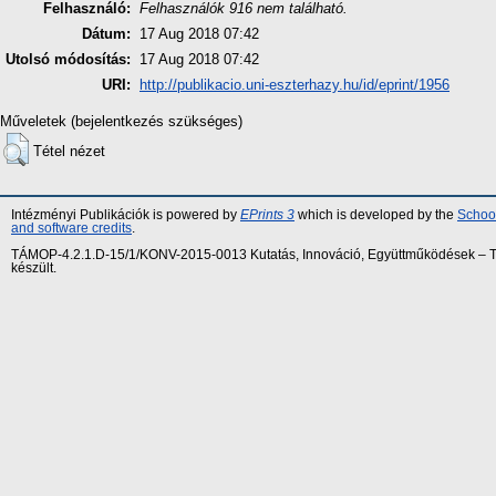
Felhasználó:
Felhasználók 916 nem található.
Dátum:
17 Aug 2018 07:42
Utolsó módosítás:
17 Aug 2018 07:42
URI:
http://publikacio.uni-eszterhazy.hu/id/eprint/1956
Műveletek (bejelentkezés szükséges)
Tétel nézet
Intézményi Publikációk is powered by
EPrints 3
which is developed by the
School
and software credits
.
TÁMOP-4.2.1.D-15/1/KONV-2015-0013 Kutatás, Innováció, Együttműködések – Tár
készült.