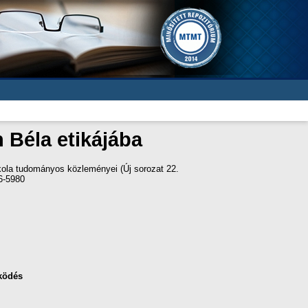
n Béla etikájába
ola tudományos közleményei (Új sorozat 22.
16-5980
ködés