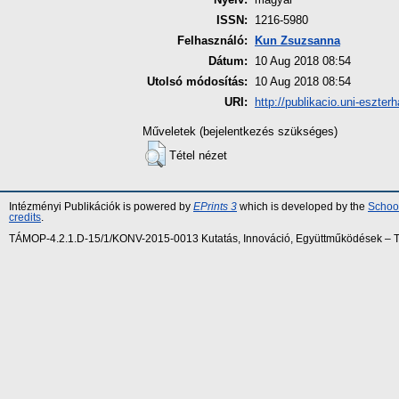
ISSN:
1216-5980
Felhasználó:
Kun Zsuzsanna
Dátum:
10 Aug 2018 08:54
Utolsó módosítás:
10 Aug 2018 08:54
URI:
http://publikacio.uni-eszter
Műveletek (bejelentkezés szükséges)
Tétel nézet
Intézményi Publikációk is powered by
EPrints 3
which is developed by the
School
credits
.
TÁMOP-4.2.1.D-15/1/KONV-2015-0013 Kutatás, Innováció, Együttműködések – Tár