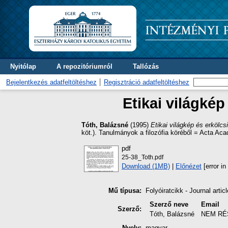
Nyitólap
A repozitóriumról
Tallózás
Bejelentkezés adatfeltöltéshez
Regisztráció adatfeltöltéshez
Etikai világkép
Tóth, Balázsné
(1995)
Etikai világkép és erkölcs
köt.). Tanulmányok a filozófia köréből = Acta Ac
pdf
25-38_Toth.pdf
Download (1MB)
|
Előnézet
[error in 
Mű típusa:
Folyóiratcikk - Journal articl
Szerző neve
Email
Szerző:
Tóth, Balázsné
NEM RÉ
Nyelv:
magyar