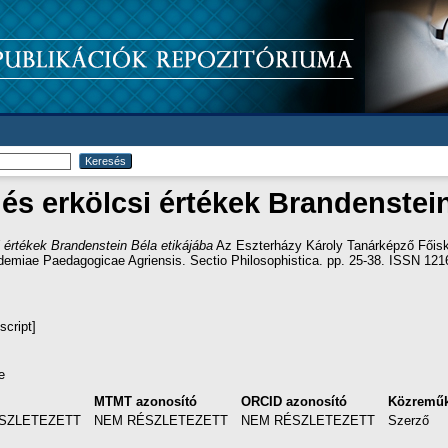
 és erkölcsi értékek Brandenstei
i értékek Brandenstein Béla etikájába
Az Eszterházy Károly Tanárképző Főisk
ademiae Paedagogicae Agriensis. Sectio Philosophistica. pp. 25-38. ISSN 12
script]
e
MTMT azonosító
ORCID azonosító
Közremű
SZLETEZETT
NEM RÉSZLETEZETT
NEM RÉSZLETEZETT
Szerző