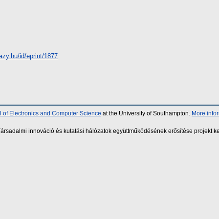
hazy.hu/id/eprint/1877
 of Electronics and Computer Science
at the University of Southampton.
More info
sadalmi innováció és kutatási hálózatok együttműködésének erősítése projekt ke