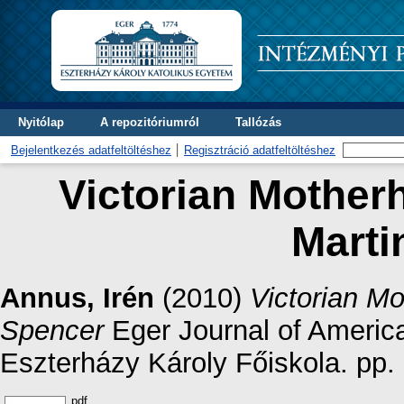
Nyitólap
A repozitóriumról
Tallózás
Bejelentkezés adatfeltöltéshez
Regisztráció adatfeltöltéshez
Victorian Motherho
Marti
Annus, Irén
(2010)
Victorian Mo
Spencer
Eger Journal of American
Eszterházy Károly Főiskola. pp.
pdf