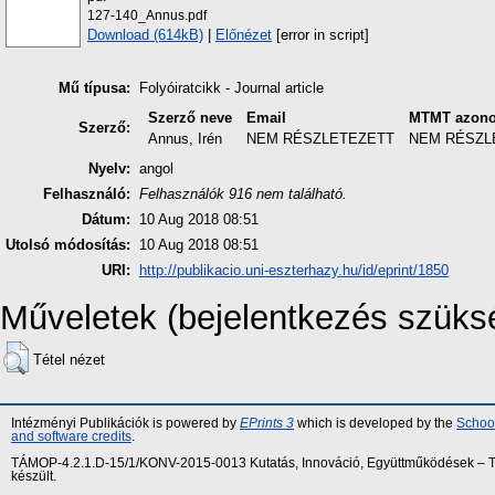
127-140_Annus.pdf
Download (614kB)
|
Előnézet
[error in script]
Mű típusa:
Folyóiratcikk - Journal article
Szerző neve
Email
MTMT azono
Szerző:
Annus, Irén
NEM RÉSZLETEZETT
NEM RÉSZL
Nyelv:
angol
Felhasználó:
Felhasználók 916 nem található.
Dátum:
10 Aug 2018 08:51
Utolsó módosítás:
10 Aug 2018 08:51
URI:
http://publikacio.uni-eszterhazy.hu/id/eprint/1850
Műveletek (bejelentkezés szüks
Tétel nézet
Intézményi Publikációk is powered by
EPrints 3
which is developed by the
School
and software credits
.
TÁMOP-4.2.1.D-15/1/KONV-2015-0013 Kutatás, Innováció, Együttműködések – Tár
készült.