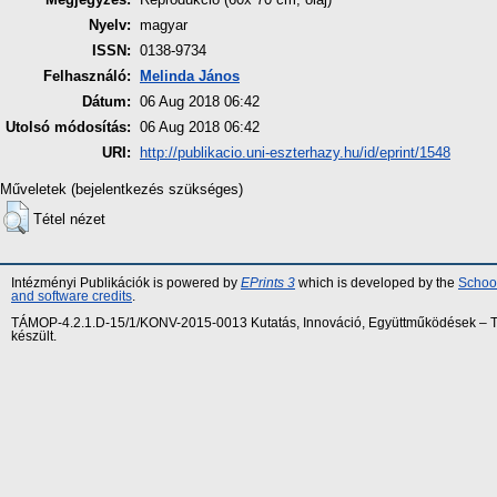
Nyelv:
magyar
ISSN:
0138-9734
Felhasználó:
Melinda János
Dátum:
06 Aug 2018 06:42
Utolsó módosítás:
06 Aug 2018 06:42
URI:
http://publikacio.uni-eszterhazy.hu/id/eprint/1548
Műveletek (bejelentkezés szükséges)
Tétel nézet
Intézményi Publikációk is powered by
EPrints 3
which is developed by the
School
and software credits
.
TÁMOP-4.2.1.D-15/1/KONV-2015-0013 Kutatás, Innováció, Együttműködések – Tár
készült.