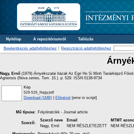
Nyitólap
A repozitóriumról
Tallózás
Bejelentkezés adatfeltöltéshez
Regisztráció adatfeltöltéshez
Árnyék
Nagy, Ernő
(1979)
Árnyékszalai házak
Az Egri Ho Si Minh Tanárképző Főisk
Agriensis (Nova series, Tom. 15.). p. 529. ISSN 0138-9734
Kép
529-529_Nagy.pdf
Download (1MB)
|
Előnézet
[error in script]
Mű típusa:
Folyóiratcikk - Journal article
Szerző neve
Email
MTMT azono
Szerző:
Nagy, Ernő
NEM RÉSZLETEZETT
NEM RÉSZL
Megjegyzés:
Reprodukció (60x 70 cm, olaj)