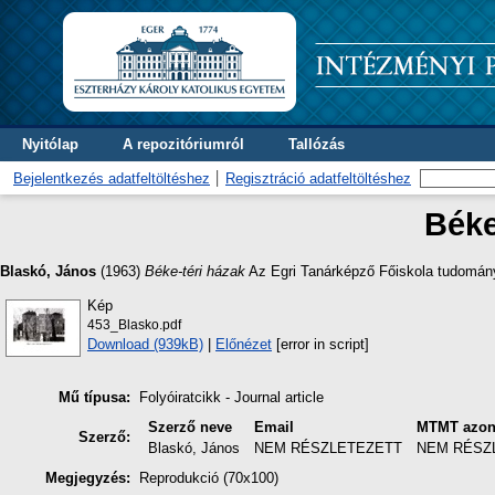
Nyitólap
A repozitóriumról
Tallózás
Bejelentkezés adatfeltöltéshez
Regisztráció adatfeltöltéshez
Béke
Blaskó, János
(1963)
Béke-téri házak
Az Egri Tanárképző Főiskola tudomány
Kép
453_Blasko.pdf
Download (939kB)
|
Előnézet
[error in script]
Mű típusa:
Folyóiratcikk - Journal article
Szerző neve
Email
MTMT azon
Szerző:
Blaskó, János
NEM RÉSZLETEZETT
NEM RÉSZ
Megjegyzés:
Reprodukció (70x100)