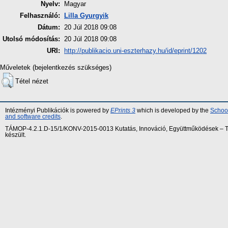
Nyelv:
Magyar
Felhasználó:
Lilla Gyurgyik
Dátum:
20 Júl 2018 09:08
Utolsó módosítás:
20 Júl 2018 09:08
URI:
http://publikacio.uni-eszterhazy.hu/id/eprint/1202
Műveletek (bejelentkezés szükséges)
Tétel nézet
Intézményi Publikációk is powered by
EPrints 3
which is developed by the
School
and software credits
.
TÁMOP-4.2.1.D-15/1/KONV-2015-0013 Kutatás, Innováció, Együttműködések – Tár
készült.