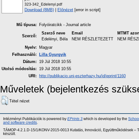
323-342_Edelenyi.pdf
Download (8MB)
|
Előnézet
[error in script]
Mű típusa:
Folyóiratcikk - Journal article
Szerző neve
Email
MTMT azon
Szerző:
Edelényi, Béla
NEM RÉSZLETEZETT
NEM RÉSZ
Nyelv:
Magyar
Felhasználó:
Lilla Gyurgyik
Dátum:
19 Júl 2018 10:55
Utolsó módosítás:
19 Júl 2018 10:55
URI:
http://publikacio.uni-eszterhazy.hu/id/eprint/1160
Műveletek (bejelentkezés szüks
Tétel nézet
Intézményi Publikációk is powered by
EPrints 3
which is developed by the
School
and software credits
.
TÁMOP-4.2.1.D-15/1/KONV-2015-0013 Kutatás, Innováció, Együttműködések – Tár
készült.