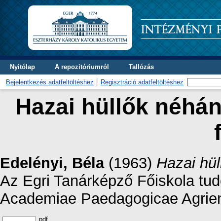
Nyitólap
A repozitóriumról
Tallózás
Bejelentkezés adatfeltöltéshez
Regisztráció adatfeltöltéshez
Hazai hüllők néhá
Edelényi, Béla
(1963)
Hazai hül
Az Egri Tanárképző Főiskola tud
Academiae Paedagogicae Agriens
pdf