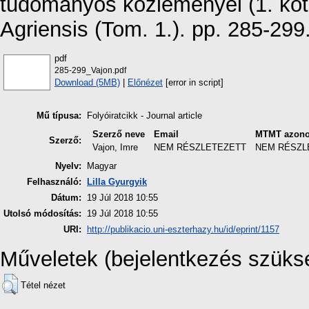
tudományos közleményei (1. kö
Agriensis (Tom. 1.). pp. 285-299
pdf
285-299_Vajon.pdf
Download (5MB)
|
Előnézet
[error in script]
Mű típusa:
Folyóiratcikk - Journal article
Szerző neve
Email
MTMT azono
Szerző:
Vajon, Imre
NEM RÉSZLETEZETT
NEM RÉSZL
Nyelv:
Magyar
Felhasználó:
Lilla Gyurgyik
Dátum:
19 Júl 2018 10:55
Utolsó módosítás:
19 Júl 2018 10:55
URI:
http://publikacio.uni-eszterhazy.hu/id/eprint/1157
Műveletek (bejelentkezés szüks
Tétel nézet