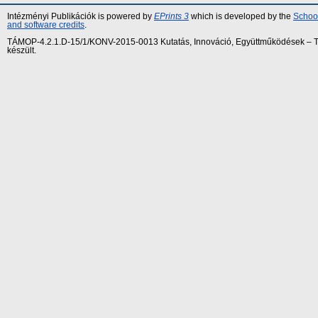
Intézményi Publikációk is powered by
EPrints 3
which is developed by the
School
and software credits
.
TÁMOP-4.2.1.D-15/1/KONV-2015-0013 Kutatás, Innováció, Együttműködések – Tár
készült.