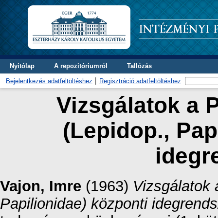
Nyitólap
A repozitóriumról
Tallózás
Bejelentkezés adatfeltöltéshez
Regisztráció adatfeltöltéshez
Vizsgálatok a P
(Lepidop., Pap
idegr
Vajon, Imre
(1963)
Vizsgálatok a
Papilionidae) központi idegrend