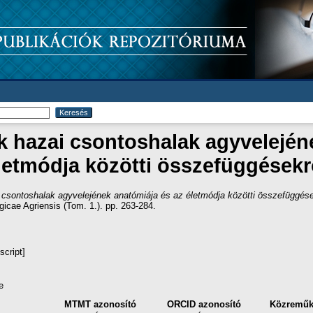
k hazai csontoshalak agyvelején
letmódja közötti összefüggésekr
 csontoshalak agyvelejének anatómiája és az életmódja közötti összefüggése
icae Agriensis (Tom. 1.). pp. 263-284.
script]
e
MTMT azonosító
ORCID azonosító
Közremű