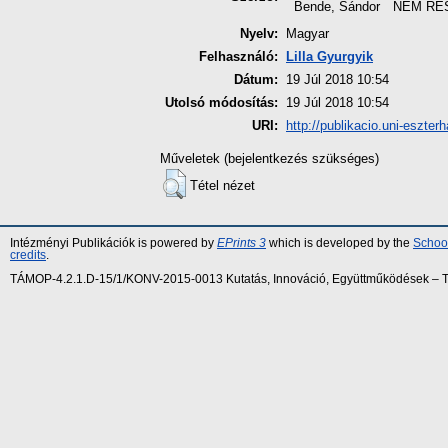
Bende, Sándor
NEM RÉ
Nyelv:
Magyar
Felhasználó:
Lilla Gyurgyik
Dátum:
19 Júl 2018 10:54
Utolsó módosítás:
19 Júl 2018 10:54
URI:
http://publikacio.uni-eszterh
Műveletek (bejelentkezés szükséges)
Tétel nézet
Intézményi Publikációk is powered by
EPrints 3
which is developed by the
School
credits
.
TÁMOP-4.2.1.D-15/1/KONV-2015-0013 Kutatás, Innováció, Együttműködések – Tár