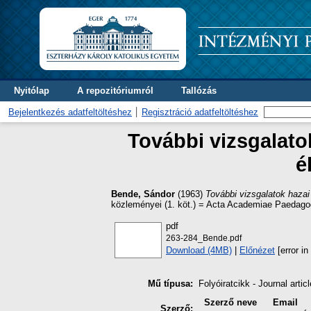
Nyitólap
A repozitóriumról
Tallózás
Bejelentkezés adatfeltöltéshez
Regisztráció adatfeltöltéshez
További vizsgalato
é
Bende, Sándor
(1963)
További vizsgalatok hazai
közleményei (1. köt.) = Acta Academiae Paedagog
pdf
263-284_Bende.pdf
Download (4MB)
|
Előnézet
[error in 
Mű típusa:
Folyóiratcikk - Journal articl
Szerző neve
Email
Szerző: