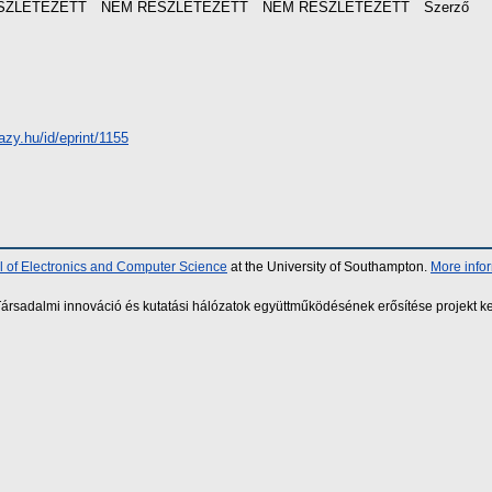
SZLETEZETT
NEM RÉSZLETEZETT
NEM RÉSZLETEZETT
Szerző
azy.hu/id/eprint/1155
 of Electronics and Computer Science
at the University of Southampton.
More info
sadalmi innováció és kutatási hálózatok együttműködésének erősítése projekt ke