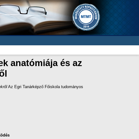
ek anatómiája és az
ől
kről
Az Egri Tanárképző Főiskola tudományos
ködés