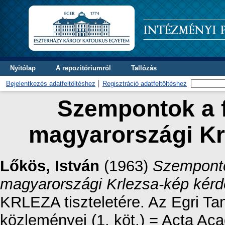
Nyitólap
A repozitóriumról
Tallózás
Bejelentkezés adatfeltöltéshez
Regisztráció adatfeltöltéshez
Szempontok a f
magyarországi Kr
Lőkös, István
(1963)
Szempontok
magyarországi Krlezsa-kép kér
KRLEZA tiszteletére. Az Egri T
közleményei (1. köt.) = Acta A