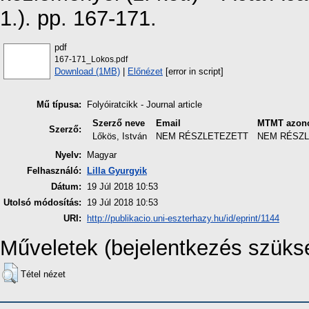
1.). pp. 167-171.
pdf
167-171_Lokos.pdf
Download (1MB)
|
Előnézet
[error in script]
Mű típusa:
Folyóiratcikk - Journal article
Szerző neve
Email
MTMT azono
Szerző:
Lőkös, István
NEM RÉSZLETEZETT
NEM RÉSZ
Nyelv:
Magyar
Felhasználó:
Lilla Gyurgyik
Dátum:
19 Júl 2018 10:53
Utolsó módosítás:
19 Júl 2018 10:53
URI:
http://publikacio.uni-eszterhazy.hu/id/eprint/1144
Műveletek (bejelentkezés szüks
Tétel nézet