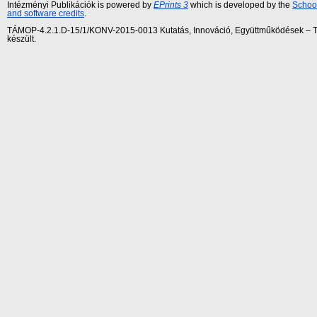
Intézményi Publikációk is powered by
EPrints 3
which is developed by the
School
and software credits
.
TÁMOP-4.2.1.D-15/1/KONV-2015-0013 Kutatás, Innováció, Együttműködések – Tár
készült.