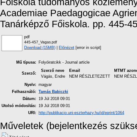
Főiskola tudományos közleményei
Academiae Paedagogicae Agriens
Tanárképző Főiskola. pp. 445-45
pdf
445-457_Vagas.pdf
Download (15MB)
|
Előnézet
[error in script]
Mű típusa:
Folyóiratcikk - Journal article
Szerző neve
Email
MTMT azono
Szerző:
Vágás, Endre
NEM RÉSZLETEZETT
NEM RÉSZ
Nyelv:
magyar
Felhasználó:
Tamás Babiczki
Dátum:
19 Júl 2018 09:01
Utolsó módosítás:
19 Júl 2018 09:01
URI:
http://publikacio.uni-eszterhazy.hu/id/eprint/1064
Műveletek (bejelentkezés szüks