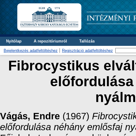
Nyitólap
A repozitóriumról
Tallózás
Bejelentkezés adatfeltöltéshez
Regisztráció adatfeltöltéshez
Fibrocystikus elvá
előfordulása
nyálm
Vágás, Endre
(1967)
Fibrocysti
előfordulása néhány emlősfaj ny