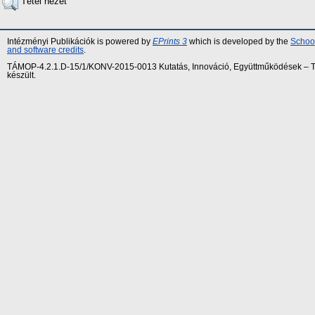
Tétel nézet
Intézményi Publikációk is powered by
EPrints 3
which is developed by the
School
and software credits
.
TÁMOP-4.2.1.D-15/1/KONV-2015-0013 Kutatás, Innováció, Együttműködések – Tár
készült.